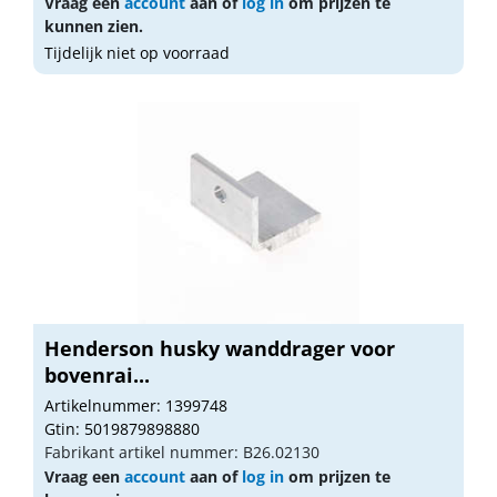
Vraag een
account
aan of
log in
om prijzen te
kunnen zien.
Tijdelijk niet op voorraad
Henderson husky wanddrager voor
bovenrai...
Artikelnummer: 1399748
Gtin: 5019879898880
Fabrikant artikel nummer: B26.02130
Vraag een
account
aan of
log in
om prijzen te