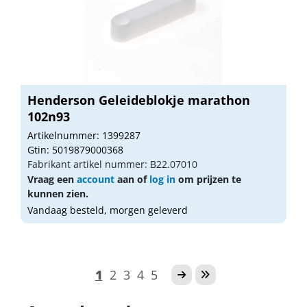
Henderson Geleideblokje marathon
102n93
Artikelnummer: 1399287
Gtin: 5019879000368
Fabrikant artikel nummer: B22.07010
Vraag een
account
aan of
log in
om prijzen te
kunnen zien.
Vandaag besteld, morgen geleverd
1
2
3
4
5