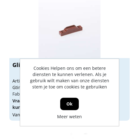
Glijder fiberrail 53x13x10mm
Cookies Helpen ons om een betere
diensten te kunnen verlenen. Als je
gebruik wilt maken van onze diensten
Artikelnummer: 1410032
stem je toe om cookies te gebruiken
Gtin:
Fabrikant artikel nummer: 2817
Vraag een
account
aan of
log in
om prijzen te
Ok
kunnen zien.
Vandaag besteld, morgen geleverd
Meer weten