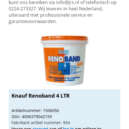
kunt ons bereiken via
info@jrs.nl
of telefonisch op
0224-273327. Wij leveren in heel Nederland,
uiteraard met professionele service en
garantievoorwaarden.
Knauf Renoband 4 LTR
Artikelnummer: 1506056
Gtin: 4006379042159
Fabrikant artikel nummer: 954
Vraag een
account
aan of
log in
om prijzen te