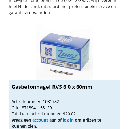
info@jrs.nl
of telefonisch op 0224-273327. Wij leveren in
heel Nederland, uiteraard met professionele service en
garantievoorwaarden.
Gasbetonnagel RVS 6.0 x 60mm
Artikelnummer: 1031782
Gtin: 8713941168129
Fabrikant artikel nummer: 920.02
Vraag een
account
aan of
log in
om prijzen te
kunnen zien.