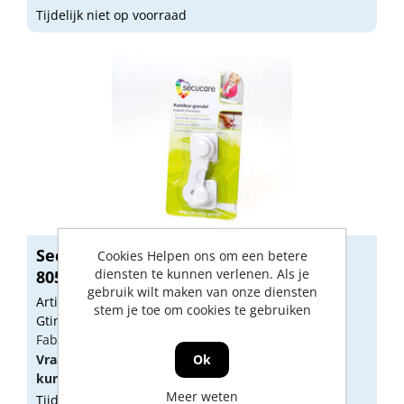
Tijdelijk niet op voorraad
Secu Junior Kastdeur grendel (1)
Cookies Helpen ons om een betere
diensten te kunnen verlenen. Als je
8050.00...
gebruik wilt maken van onze diensten
Artikelnummer: 1244467
stem je toe om cookies te gebruiken
Gtin: 8714199506824
Fabrikant artikel nummer: 8050.001.15
Ok
Vraag een
account
aan of
log in
om prijzen te
kunnen zien.
Meer weten
Tijdelijk niet op voorraad