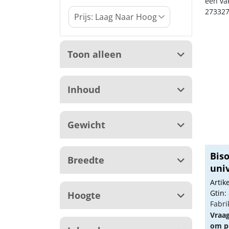
een va
273327
Toon alleen
Inhoud
Gewicht
Biso
Breedte
uni
Arti
Gtin:
Hoogte
Fabri
Vraa
om pr