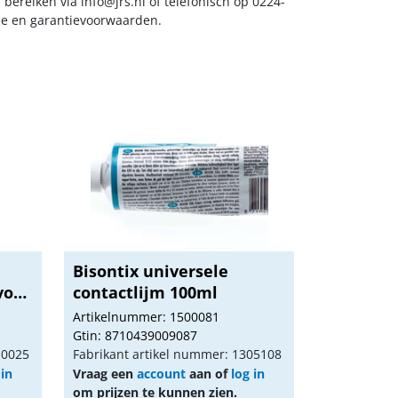
s bereiken via
info@jrs.nl
of telefonisch op 0224-
ice en garantievoorwaarden.
Bisontix universele
voor
contactlijm 100ml
Artikelnummer: 1500081
Gtin: 8710439009087
10025
Fabrikant artikel nummer: 1305108
 in
Vraag een
account
aan of
log in
om prijzen te kunnen zien.