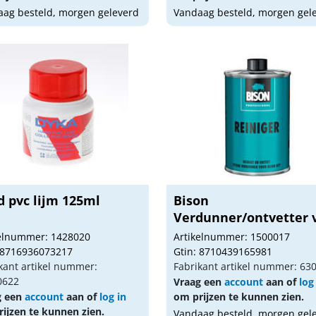
ag besteld, morgen geleverd
Vandaag besteld, morgen gel
d pvc lijm 125ml
Bison
Verdunner/ontvetter 
Bison Kit...
kelnummer: 1428020
Artikelnummer: 1500017
 8716936073217
Gtin: 8710439165981
kant artikel nummer:
Fabrikant artikel nummer: 63
0622
Vraag een
account
aan of
log
g een
account
aan of
log in
om prijzen te kunnen zien.
ijzen te kunnen zien.
Vandaag besteld, morgen gel