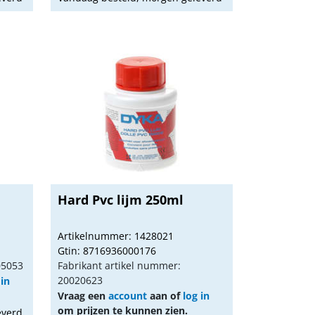
Hard Pvc lijm 250ml
Artikelnummer: 1428021
Gtin: 8716936000176
05053
Fabrikant artikel nummer:
20020623
 in
Vraag een
account
aan of
log in
om prijzen te kunnen zien.
everd