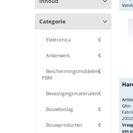
Inhoud
Vanda
Categorie
Elektronica
Ankerwerk
Beschermingsmiddelen,
PBM
Har
Bevestigingsmaterialen
Arti
Gtin:
Bouwbeslag
Fabri
2002
Bouwproducten
Vraa
om pr