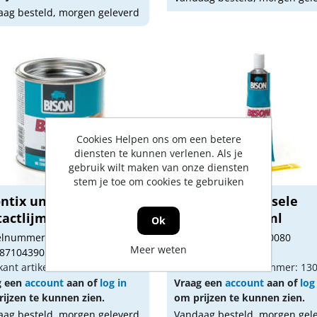
ag besteld, morgen geleverd
Cookies Helpen ons om een betere
diensten te kunnen verlenen. Als je
gebruik wilt maken van onze diensten
stem je toe om cookies te gebruiken
ntix universele
Bisontix universele
tactlijm 250ml
contactlijm 50ml
Ok
kelnummer: 1500082
Artikelnummer: 1500080
Meer weten
 8710439052502
Gtin: 87296297
kant artikel nummer: 1305250
Fabrikant artikel nummer: 13
g een
account
aan of
log in
Vraag een
account
aan of
log
ijzen te kunnen zien.
om prijzen te kunnen zien.
ag besteld, morgen geleverd
Vandaag besteld, morgen gel