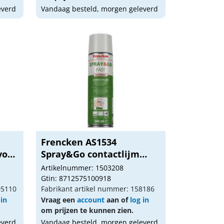
everd
Vandaag besteld, morgen geleverd
Frencken AS1534
voor
Spray&Go contactlijm
500...
Artikelnummer: 1503208
Gtin: 8712575100918
05110
Fabrikant artikel nummer: 158186
 in
Vraag een
account
aan of
log in
om prijzen te kunnen zien.
everd
Vandaag besteld, morgen geleverd