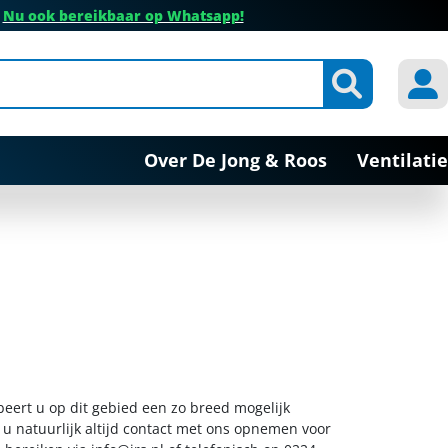
✔
Nu ook bereikbaar op Whatsapp!
Over De Jong & Roos
Ventilatie
beert u op dit gebied een zo breed mogelijk
 u natuurlijk altijd contact met ons opnemen voor