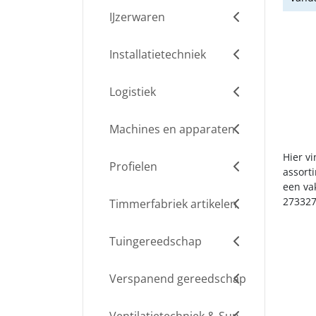
IJzerwaren
Installatietechniek
Logistiek
Machines en apparaten
Hier v
Profielen
assort
een va
273327
Timmerfabriek artikelen
Tuingereedschap
Verspanend gereedschap