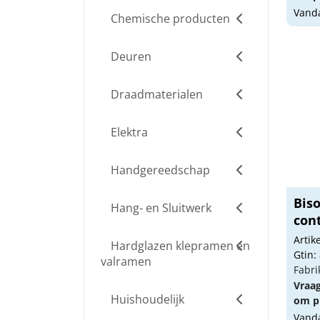
Vanda
Chemische producten
Deuren
Draadmaterialen
Elektra
Handgereedschap
Biso
Hang- en Sluitwerk
con
Arti
Hardglazen klepramen en
Gtin:
valramen
Fabri
Vraa
Huishoudelijk
om pr
Vanda