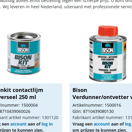
kkundig advies en/of bestelling tegen een scherpe prijs. U kunt on
. Wij leveren in heel Nederland, uiteraard met professionele serv
nkit contactlijm
Bison
verseel 250 ml
Verdunner/ontvetter 
Bison Kit...
kelnummer: 1500004
Artikelnummer: 1500016
 8710439060026
Gtin: 8710439080130
kant artikel nummer: 1301120
Fabrikant artikel nummer: 13
g een
account
aan of
log in
Vraag een
account
aan of
log
ijzen te kunnen zien.
om prijzen te kunnen zien.