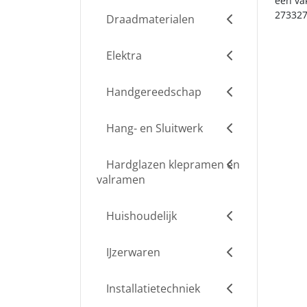
een va
273327
Draadmaterialen
Elektra
Handgereedschap
Hang- en Sluitwerk
Hardglazen klepramen en
valramen
Huishoudelijk
IJzerwaren
Installatietechniek