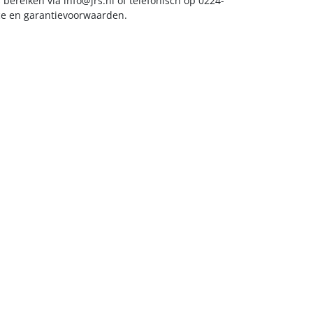
s bereiken via
info@jrs.nl
of telefonisch op 0224-
ice en garantievoorwaarden.