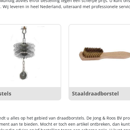
kkundig advies en/of bestelling tegen een scherpe prijs. U kunt on
. Wij leveren in heel Nederland, uiteraard met professionele serv
stels
Staaldraadborstel
indt u alles op het gebied van draadborstels. De Jong & Roos BV pr
iment aan te bieden. Mocht er toch een artikel ontbreken, dan kunt