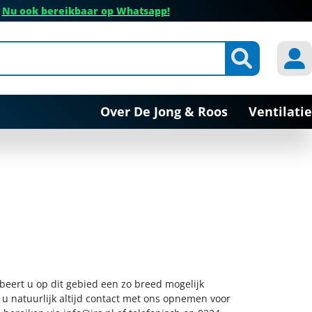
✔
Nu ook bereikbaar op Whatsapp!
Over De Jong & Roos
Ventilatie
obeert u op dit gebied een zo breed mogelijk
 u natuurlijk altijd contact met ons opnemen voor