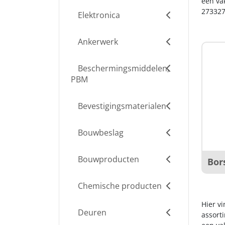
een va
273327
Elektronica
Ankerwerk
Beschermingsmiddelen,
PBM
Bevestigingsmaterialen
Bouwbeslag
Bouwproducten
Bor
Chemische producten
Hier v
Deuren
assort