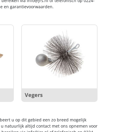
s bereiken via
info@jrs.nl
of telefonisch op 0224-
ice en garantievoorwaarden.
Vegers
obeert u op dit gebied een zo breed mogelijk
 u natuurlijk altijd contact met ons opnemen voor