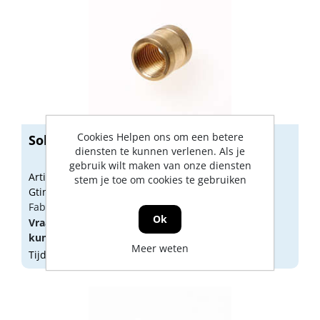
Cookies Helpen ons om een betere
Sok 1/4"
diensten te kunnen verlenen. Als je
gebruik wilt maken van onze diensten
Artikelnummer: 1803702
stem je toe om cookies te gebruiken
Gtin:
Fabrikant artikel nummer: 2095450
Ok
Vraag een
account
aan of
log in
om prijzen te
kunnen zien.
Meer weten
Tijdelijk niet op voorraad