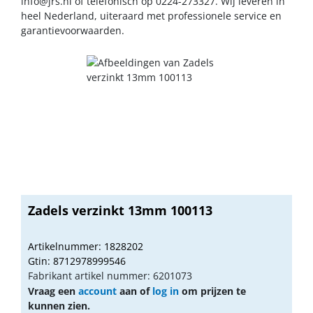
info@jrs.nl
of telefonisch op 0224-273327. Wij leveren in
heel Nederland, uiteraard met professionele service en
garantievoorwaarden.
Zadels verzinkt 13mm 100113
Artikelnummer: 1828202
Gtin: 8712978999546
Fabrikant artikel nummer: 6201073
Vraag een
account
aan of
log in
om prijzen te
kunnen zien.