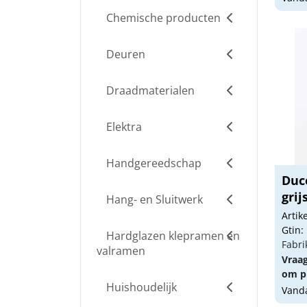
Chemische producten
Deuren
Draadmaterialen
Elektra
Handgereedschap
Duc
grij
Hang- en Sluitwerk
Arti
Gtin:
Hardglazen klepramen en
Fabri
valramen
Vraa
om pr
Huishoudelijk
Vanda