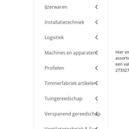
IJzerwaren
Installatietechniek
Logistiek
Hier v
Machines en apparaten
assort
een va
Profielen
273327
Timmerfabriek artikelen
Tuingereedschap
Verspanend gereedschap