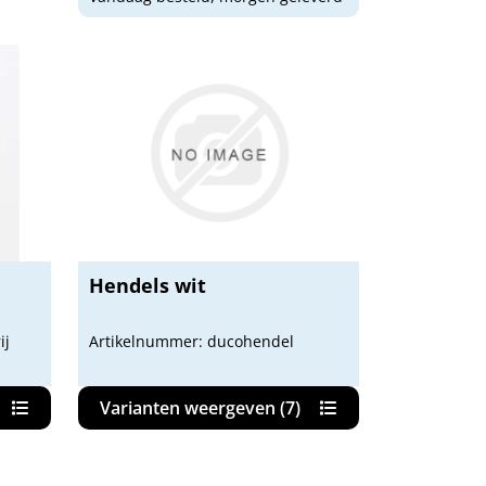
Hendels wit
ij
Artikelnummer: ducohendel
Varianten weergeven (7)