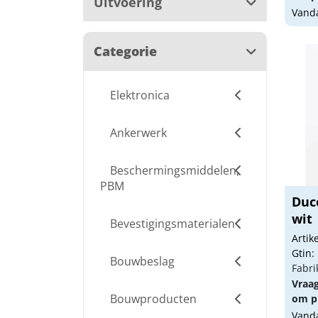
Uitvoering
Vanda
Categorie
Elektronica
Ankerwerk
Beschermingsmiddelen,
PBM
Duc
wit
Bevestigingsmaterialen
Arti
Gtin:
Bouwbeslag
Fabri
Vraa
Bouwproducten
om pr
Vanda