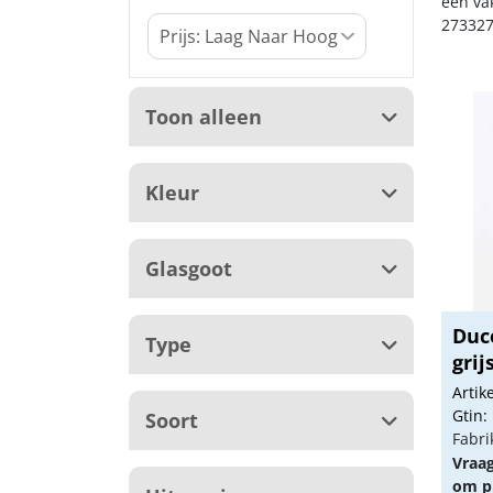
een va
273327
Toon alleen
Kleur
Glasgoot
Duc
Type
grij
Arti
Gtin:
Soort
Fabri
Vraa
om pr