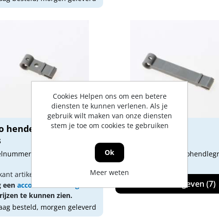
Cookies Helpen ons om een betere
diensten te kunnen verlenen. Als je
gebruik wilt maken van onze diensten
stem je toe om cookies te gebruiken
o hendel 15mm, kleur
Hendels grijs
s
Ok
kelnummer: 3910012
Artikelnummer: ducohendlegr
Meer weten
kant artikel nummer: 1201
Varianten weergeven (7)
g een
account
aan of
log in
ijzen te kunnen zien.
ag besteld, morgen geleverd