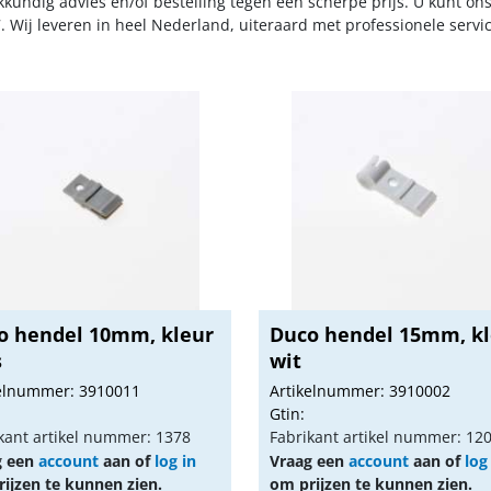
kkundig advies en/of bestelling tegen een scherpe prijs. U kunt on
. Wij leveren in heel Nederland, uiteraard met professionele serv
o hendel 10mm, kleur
Duco hendel 15mm, k
s
wit
kelnummer: 3910011
Artikelnummer: 3910002
Gtin:
kant artikel nummer: 1378
Fabrikant artikel nummer: 12
g een
account
aan of
log in
Vraag een
account
aan of
log
ijzen te kunnen zien.
om prijzen te kunnen zien.