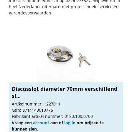
info@jrs.nl
of telefonisch op 0224-273327. Wij leveren in
heel Nederland, uiteraard met professionele service en
garantievoorwaarden.
Discusslot diameter 70mm verschillend
sl...
Artikelnummer: 1227011
Gtin: 8714140010776
Fabrikant artikel nummer: 0180.100.0700
Vraag een
account
aan of
log in
om prijzen te
kunnen zien.