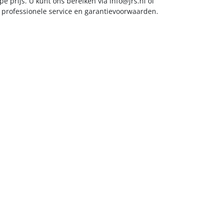
e prijs. U kunt ons bereiken via
info@jrs.nl
of
t professionele service en garantievoorwaarden.