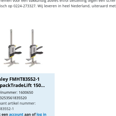
nemen voor een vakkundig advies en/of bestelling tegen een scherp
nisch op 0224-273327. Wij leveren in heel Nederland, uiteraard me
nley FMHT83552-1
ackTradeLift 150...
kelnummer: 1600650
 3253561835520
kant artikel nummer:
83552-1
g een
account
aan of
log in