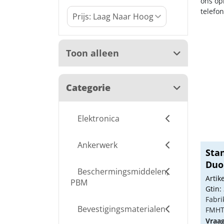
ons op
telefo
Toon alleen
Categorie
Elektronica
Ankerwerk
Sta
Duop
Beschermingsmiddelen,
Arti
PBM
Gtin:
Fabri
Bevestigingsmaterialen
FMHT
Vraa