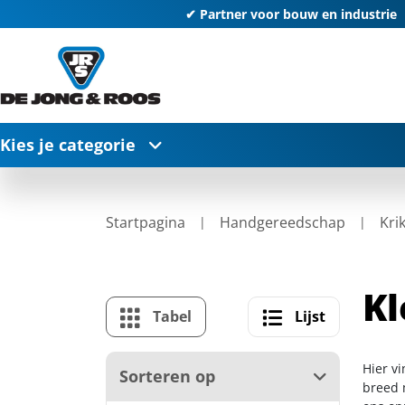
✔ Partner voor bouw en industrie
Kies je categorie
Startpagina
Handgereedschap
Kri
Kl
Tabel
Lijst
Hier v
Sorteren op
breed m