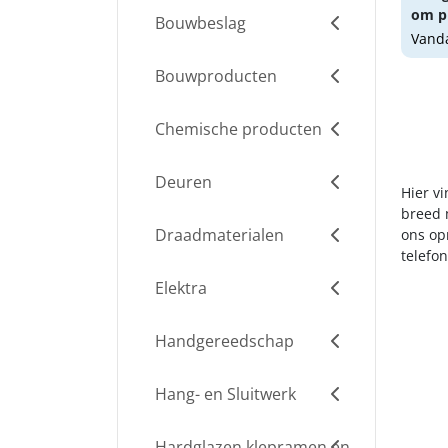
om pr
Bouwbeslag
Vanda
Bouwproducten
Chemische producten
Deuren
Hier v
breed m
Draadmaterialen
ons op
telefo
Elektra
Handgereedschap
Hang- en Sluitwerk
Hardglazen klepramen en