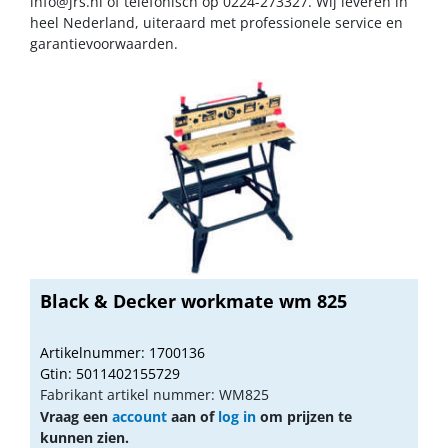
info@jrs.nl
of telefonisch op 0224-273327. Wij leveren in
heel Nederland, uiteraard met professionele service en
garantievoorwaarden.
Black & Decker workmate wm 825
Artikelnummer: 1700136
Gtin: 5011402155729
Fabrikant artikel nummer: WM825
Vraag een
account
aan of
log in
om prijzen te
kunnen zien.