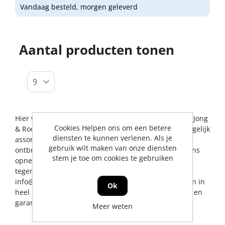
Vandaag besteld, morgen geleverd
Aantal producten tonen
Hier vindt u alles op het gebied van werkbanken. De Jong
Cookies Helpen ons om een betere
& Roos BV probeert u op dit gebied een zo breed mogelijk
diensten te kunnen verlenen. Als je
assortiment aan te bieden. Mocht er toch een artikel
gebruik wilt maken van onze diensten
ontbreken, dan kunt u natuurlijk altijd contact met ons
stem je toe om cookies te gebruiken
opnemen voor een vakkundig advies en/of bestelling
tegen een scherpe prijs. U kunt ons bereiken via
info@jrs.nl
of telefonisch op 0224-273327. Wij leveren in
Ok
heel Nederland, uiteraard met professionele service en
garantievoorwaarden.
Meer weten