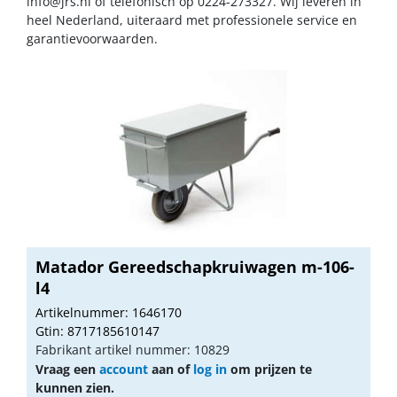
info@jrs.nl
of telefonisch op 0224-273327. Wij leveren in
heel Nederland, uiteraard met professionele service en
garantievoorwaarden.
Matador Gereedschapkruiwagen m-106-
l4
Artikelnummer: 1646170
Gtin: 8717185610147
Fabrikant artikel nummer: 10829
Vraag een
account
aan of
log in
om prijzen te
kunnen zien.