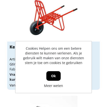
Kelfort steenkruiwagen pietre
Cookies Helpen ons om een betere
diensten te kunnen verlenen. Als je
gebruik wilt maken van onze diensten
Artikelnummer: 1526006
stem je toe om cookies te gebruiken
Gtin: 8714678029943
Fabrikant artikel nummer: 1526006
Vraag een
account
aan of
log in
om prijzen te
Ok
kunnen zien.
Vandaag besteld, morgen geleverd
Meer weten