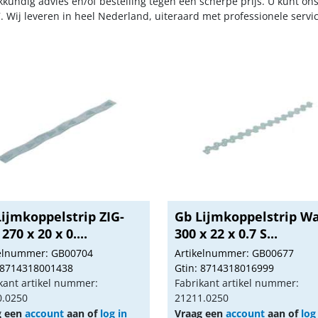
kkundig advies en/of bestelling tegen een scherpe prijs. U kunt on
. Wij leveren in heel Nederland, uiteraard met professionele serv
ijmkoppelstrip ZIG-
Gb Lijmkoppelstrip W
270 x 20 x 0....
300 x 22 x 0.7 S...
kelnummer: GB00704
Artikelnummer: GB00677
 8714318001438
Gtin: 8714318016999
kant artikel nummer:
Fabrikant artikel nummer:
0.0250
21211.0250
g een
account
aan of
log in
Vraag een
account
aan of
log