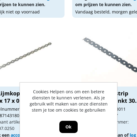
ijzen te kunnen zien.
om prijzen te kunnen zien.
lijk niet op voorraad
Vandaag besteld, morgen gel
Cookies Helpen ons om een betere
Lijmkoppelstrip Novo
GB Lijmkoppelstrip
diensten te kunnen verlenen. Als je
x 17 x 0.5mm...
sendzimir verzinkt 30..
gebruik wilt maken van onze diensten
kelnummer: GB00683
Artikelnummer: 1148011
stem je toe om cookies te gebruiken
 8714318056902
Gtin: 8714318001377
kant artikel nummer:
Fabrikant artikel nummer:
Ok
07.0250
21213.0250
g een
account
aan of
log in
Vraag een
account
aan of
log