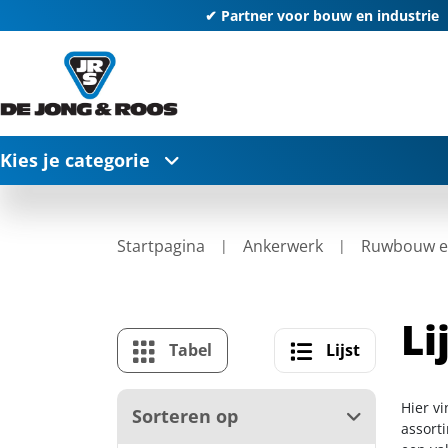
✔ Partner voor bouw en industrie
Kies je categorie
Startpagina
Ankerwerk
Ruwbouw en
Li
Tabel
Lijst
Hier vi
Sorteren op
assort