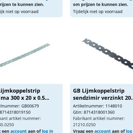
ijzen te kunnen zien.
om prijzen te kunnen zien.
lijk niet op voorraad
Tijdelijk niet op voorraad
Lijmkoppelstrip
GB Lijmkoppelstrip
ma 300 x 20 x 0.5...
sendzimir verzinkt 20..
kelnummer: GB00679
Artikelnummer: 1148010
 8714318019150
Gtin: 8714318001360
kant artikel nummer:
Fabrikant artikel nummer:
45.0250
21210.0250
g een
account
aan of
log in
Vraag een
account
aan of
log