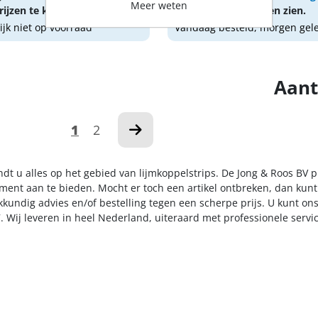
Meer weten
ijzen te kunnen zien.
om prijzen te kunnen zien.
lijk niet op voorraad
Vandaag besteld, morgen gel
Aant
1
2
ndt u alles op het gebied van lijmkoppelstrips. De Jong & Roos BV 
iment aan te bieden. Mocht er toch een artikel ontbreken, dan kunt
kkundig advies en/of bestelling tegen een scherpe prijs. U kunt on
. Wij leveren in heel Nederland, uiteraard met professionele serv