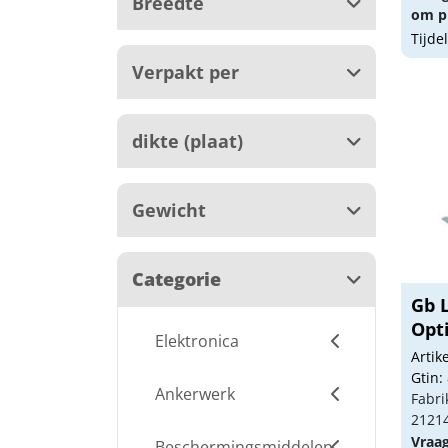
Breedte
om pr
Tijde
Verpakt per
dikte (plaat)
Gewicht
Categorie
Gb 
Opti
Elektronica
Arti
Gtin:
Ankerwerk
Fabri
2121
Vraa
Beschermingsmiddelen,