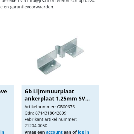
s bereiken via
info@jrs.nl
of telefonisch op 0224-
ice en garantievoorwaarden.
ave
Gb Lijmmuurplaat
ankerplaat 1.25mm SV
21...
Artikelnummer: GB00676
Gtin: 8714318042899
Fabrikant artikel nummer:
21204.0050
 in
Vraag een
account
aan of
log in