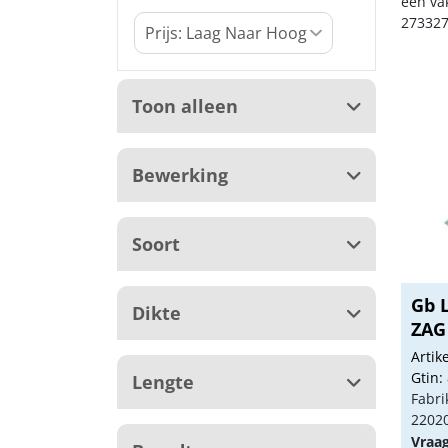
een va
273327
Toon alleen
Bewerking
Soort
Gb L
Dikte
ZAG 
Arti
Gtin:
Lengte
Fabri
2202
Vraa