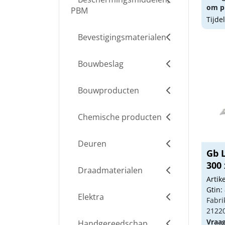
om pr
PBM
Tijde
Bevestigingsmaterialen
Bouwbeslag
Bouwproducten
Chemische producten
Deuren
Gb 
300 
Draadmaterialen
Arti
Gtin:
Elektra
Fabri
2122
Vraa
Handgereedschap