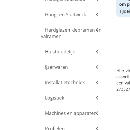
om pr
Tijde
Hang- en Sluitwerk
Hardglazen klepramen en
valramen
Huishoudelijk
IJzerwaren
Hier vi
assort
Installatietechniek
een va
273327
Logistiek
Machines en apparaten
Profielen