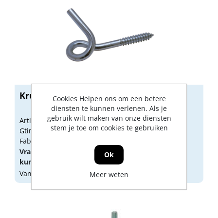
Krulhaak verzinkt HD 140mm
Cookies Helpen ons om een betere
diensten te kunnen verlenen. Als je
gebruik wilt maken van onze diensten
Artikelnummer: 1010675
stem je toe om cookies te gebruiken
Gtin: 8712547009089
Fabrikant artikel nummer: 115001401010
Vraag een
account
aan of
log in
om prijzen te
Ok
kunnen zien.
Vandaag besteld, morgen geleverd
Meer weten