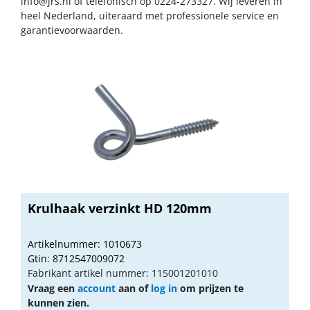
info@jrs.nl
of telefonisch op 0224-273327. Wij leveren in
heel Nederland, uiteraard met professionele service en
garantievoorwaarden.
Krulhaak verzinkt HD 120mm
Artikelnummer: 1010673
Gtin: 8712547009072
Fabrikant artikel nummer: 115001201010
Vraag een
account
aan of
log in
om prijzen te
kunnen zien.