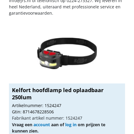
info@jrs.nl
of telefonisch op 0224-273327. Wij leveren in
heel Nederland, uiteraard met professionele service en
garantievoorwaarden.
Kelfort hoofdlamp led oplaadbaar
250lum
Artikelnummer: 1524247
Gtin: 8714678228506
Fabrikant artikel nummer: 1524247
Vraag een
account
aan of
log in
om prijzen te
kunnen zien.