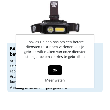
Cookies Helpen ons om een betere
diensten te kunnen verlenen. Als je
Kelfort hoofdlamp accu 800lum met
gebruik wilt maken van onze diensten
bewegi...
stem je toe om cookies te gebruiken
Artikelnummer: 1524197
Gtin: 8714678197123
Ok
Fabrikant artikel nummer: 1524197
Vraag een
account
aan of
log in
om prijzen te
Meer weten
kunnen zien.
Vandaag besteld, morgen geleverd