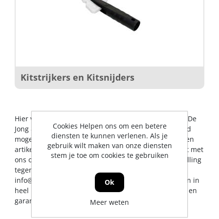
Kitstrijkers en Kitsnijders
Hier vindt u alles op het gebied van kitgereedschap. De
Cookies Helpen ons om een betere
Jong & Roos BV probeert u op dit gebied een zo breed
diensten te kunnen verlenen. Als je
mogelijk assortiment aan te bieden. Mocht er toch een
gebruik wilt maken van onze diensten
artikel ontbreken, dan kunt u natuurlijk altijd contact met
stem je toe om cookies te gebruiken
ons opnemen voor een vakkundig advies en/of bestelling
tegen een scherpe prijs. U kunt ons bereiken via
info@jrs.nl
of telefonisch op 0224-273327. Wij leveren in
Ok
heel Nederland, uiteraard met professionele service en
garantievoorwaarden.
Meer weten