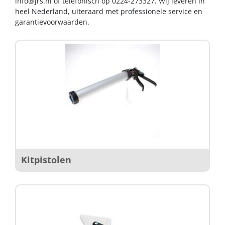
info@jrs.nl
of telefonisch op 0224-273327. Wij leveren in
heel Nederland, uiteraard met professionele service en
garantievoorwaarden.
Kitpistolen