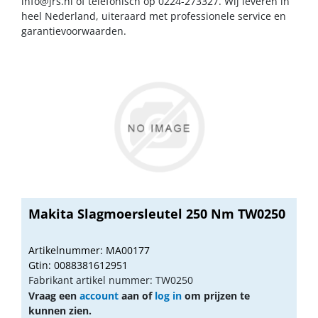
info@jrs.nl
of telefonisch op 0224-273327. Wij leveren in
heel Nederland, uiteraard met professionele service en
garantievoorwaarden.
Makita Slagmoersleutel 250 Nm TW0250
Artikelnummer: MA00177
Gtin: 0088381612951
Fabrikant artikel nummer: TW0250
Vraag een
account
aan of
log in
om prijzen te
kunnen zien.