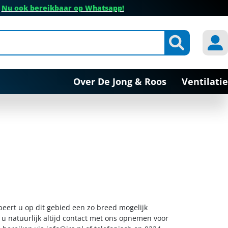
✔
Nu ook bereikbaar op Whatsapp!
Over De Jong & Roos
Ventilatie
beert u op dit gebied een zo breed mogelijk
 u natuurlijk altijd contact met ons opnemen voor