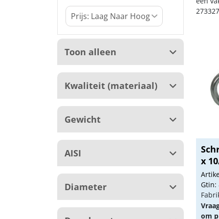
een va
273327
Toon alleen
Kwaliteit (materiaal)
Gewicht
Sch
AISI
x 1
Arti
Gtin:
Diameter
Fabri
Vraa
om pr