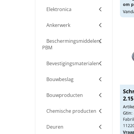
om pr
Elektronica
Vanda
Ankerwerk
Beschermingsmiddelen,
PBM
Bevestigingsmaterialen
Bouwbeslag
Sch
Bouwproducten
2.1
Arti
Chemische producten
Gtin:
Fabri
1122
Deuren
Vraa