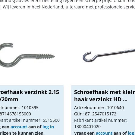
kkundig advies en/of bestelling tegen een scherpe prijs. U kunt on
. Wij leveren in heel Nederland, uiteraard met professionele serv
roefhaak verzinkt 2.15
Schroefhaak met klei
0/20mm
haak verzinkt HD ...
kelnummer: 1010595
Artikelnummer: 1010640
 8714678155000
Gtin: 8712547015172
kant artikel nummer: 5515500
Fabrikant artikel nummer:
13000401020
g een
account
aan of
log in
ijzen te kunnen zien.
Vraag een
account
aan of
log