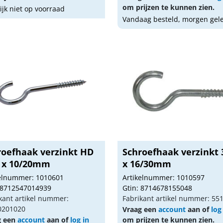
om prijzen te kunnen zien.
lijk niet op voorraad
Vandaag besteld, morgen gel
roefhaak verzinkt HD
Schroefhaak verzinkt 
5 x 10/20mm
x 16/30mm
kelnummer: 1010601
Artikelnummer: 1010597
 8712547014939
Gtin: 8714678155048
kant artikel nummer:
Fabrikant artikel nummer: 55
0201020
Vraag een
account
aan of
log
g een
account
aan of
log in
om prijzen te kunnen zien.