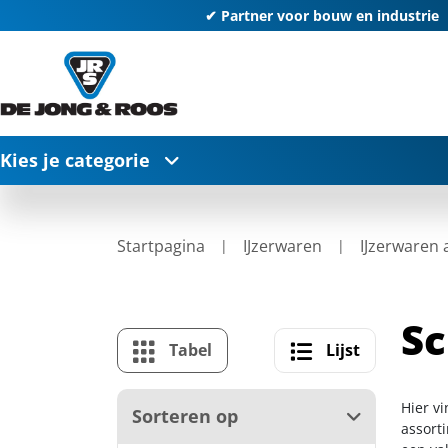
✔ Partner voor bouw en industrie
Kies je categorie
Startpagina
IJzerwaren
IJzerwaren
S
Tabel
Lijst
Hier v
Sorteren op
assort