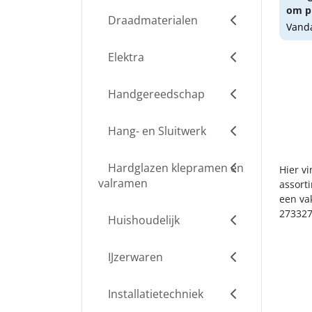
om pr
Draadmaterialen
Vanda
Elektra
Handgereedschap
Hang- en Sluitwerk
Hardglazen klepramen en
Hier v
valramen
assort
een va
273327
Huishoudelijk
IJzerwaren
Installatietechniek