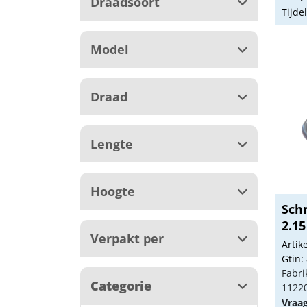
Draadsoort
Tijde
Model
Draad
Lengte
Hoogte
Sch
2.1
Verpakt per
Arti
Gtin:
Fabri
Categorie
1122
Vraa