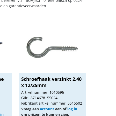
s bereiken via
info@jrs.nl
of telefonisch op 0224-
ice en garantievoorwaarden.
ne
Schroefhaak verzinkt 2.40
x 12/25mm
Artikelnummer: 1010596
Gtin: 8714678155024
Fabrikant artikel nummer: 5515502
Vraag een
account
aan of
log in
 in
om prijzen te kunnen zien.