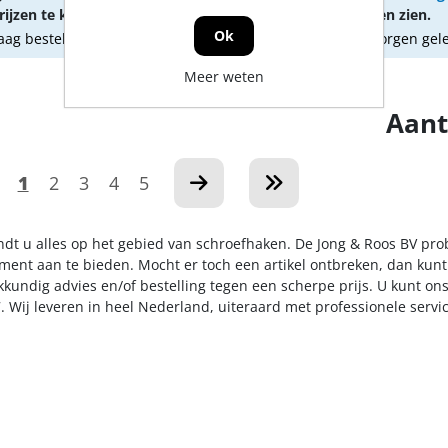
ijzen te kunnen zien.
om prijzen te kunnen zien.
Ok
ag besteld, morgen geleverd
Vandaag besteld, morgen gel
Meer weten
Aant
1
2
3
4
5
indt u alles op het gebied van schroefhaken. De Jong & Roos BV pro
iment aan te bieden. Mocht er toch een artikel ontbreken, dan kunt
kkundig advies en/of bestelling tegen een scherpe prijs. U kunt on
. Wij leveren in heel Nederland, uiteraard met professionele serv