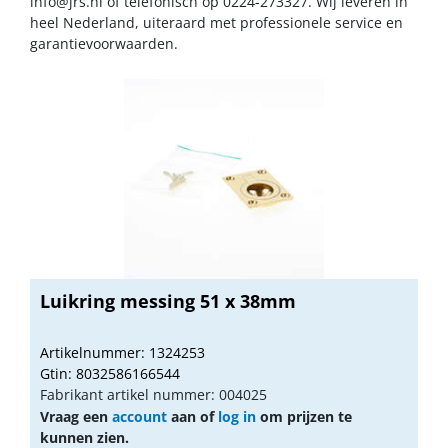
info@jrs.nl
of telefonisch op 0224-273327. Wij leveren in
heel Nederland, uiteraard met professionele service en
garantievoorwaarden.
Luikring messing 51 x 38mm
Artikelnummer: 1324253
Gtin: 8032586166544
Fabrikant artikel nummer: 004025
Vraag een
account
aan of
log in
om prijzen te
kunnen zien.