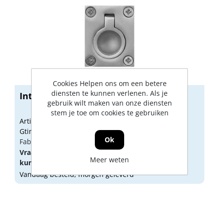
Cookies Helpen ons om een betere
diensten te kunnen verlenen. Als je
Inter Luikring RVS mat 48 x 38mm
gebruik wilt maken van onze diensten
stem je toe om cookies te gebruiken
Artikelnummer: 1324230
Gtin: 8716075827399
Ok
Fabrikant artikel nummer: GPF070509000
Vraag een
account
aan of
log in
om prijzen te
Meer weten
kunnen zien.
Vandaag besteld, morgen geleverd