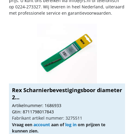
prijs. U kunt ons bereiken via
info@jrs.nl
of telefonisch
op 0224-273327. Wij leveren in heel Nederland, uiteraard
met professionele service en garantievoorwaarden.
Rex Scharnierbevestigingsboor diameter
2...
Artikelnummer: 1686933
Gtin: 8711798017843
Fabrikant artikel nummer: 3275511
Vraag een
account
aan of
log in
om prijzen te
kunnen zien.