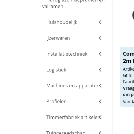
valramen
Huishoudelijk
IJzerwaren
Com
Installatietechniek
2m 
Arti
Logistiek
Gtin:
Fabri
Machines en apparaten
Vraa
om pr
Profielen
Vanda
Timmerfabriek artikelen
Tuingereedschap