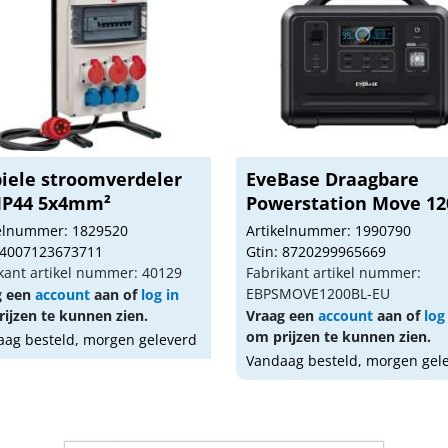
iele stroomverdeler
EveBase Draagbare
IP44 5x4mm²
Powerstation Move 12
kelnummer: 1829520
Artikelnummer: 1990790
 4007123673711
Gtin: 8720299965669
kant artikel nummer: 40129
Fabrikant artikel nummer:
EBPSMOVE1200BL-EU
g een
account
aan of
log in
ijzen te kunnen zien.
Vraag een
account
aan of
log
om prijzen te kunnen zien.
ag besteld, morgen geleverd
Vandaag besteld, morgen gel