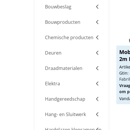
Bouwbeslag
Bouwproducten
Chemische producten
Mob
Deuren
2m 
Arti
Draadmaterialen
Gtin:
Fabri
Elektra
Vraa
om pr
Handgereedschap
Vanda
Hang- en Sluitwerk
Hardglazen klepramen en