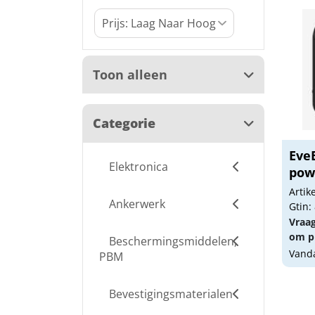
Toon alleen
Categorie
Eve
Elektronica
pow
Arti
Ankerwerk
Gtin:
Vraa
om pr
Beschermingsmiddelen,
Vanda
PBM
Bevestigingsmaterialen