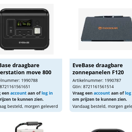
Base draagbare
EveBase draagbare
erstation move 800
zonnepanelen F120
kelnummer: 1990788
Artikelnummer: 1990787
 8721161561651
Gtin: 8721161561514
g een
account
aan of
log in
Vraag een
account
aan of
log
ijzen te kunnen zien.
om prijzen te kunnen zien.
ag besteld, morgen geleverd
Vandaag besteld, morgen gel