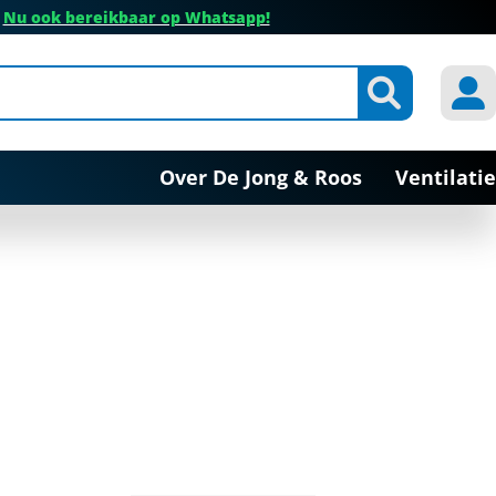
✔
Nu ook bereikbaar op Whatsapp!
Over De Jong & Roos
Ventilatie