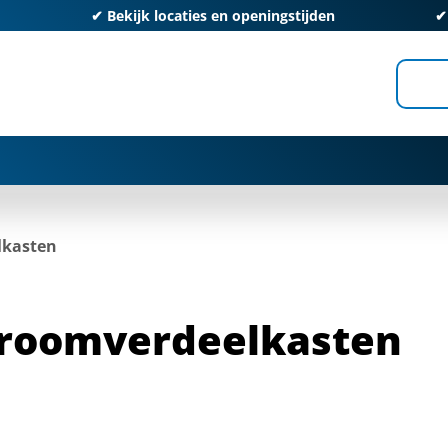
✔
Bekijk locaties en openingstijden
lkasten
troomverdeelkasten