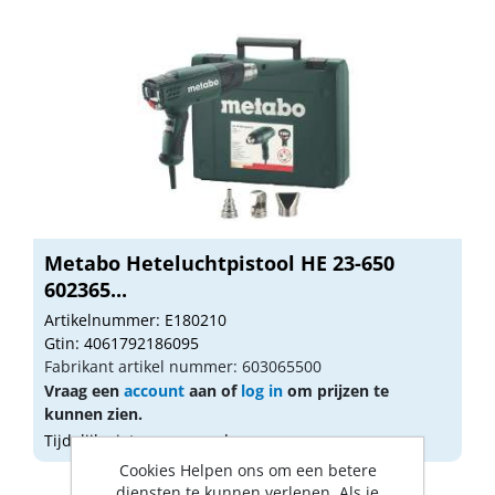
Metabo Heteluchtpistool HE 23-650
602365...
Artikelnummer: E180210
Gtin: 4061792186095
Fabrikant artikel nummer: 603065500
Vraag een
account
aan of
log in
om prijzen te
kunnen zien.
Tijdelijk niet op voorraad
Cookies Helpen ons om een betere
diensten te kunnen verlenen. Als je