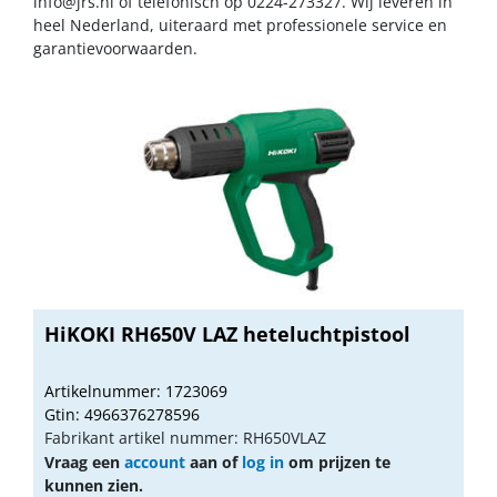
info@jrs.nl
of telefonisch op 0224-273327. Wij leveren in
heel Nederland, uiteraard met professionele service en
garantievoorwaarden.
HiKOKI RH650V LAZ heteluchtpistool
Artikelnummer: 1723069
Gtin: 4966376278596
Fabrikant artikel nummer: RH650VLAZ
Vraag een
account
aan of
log in
om prijzen te
kunnen zien.