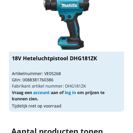
18V Heteluchtpistool DHG181ZK
Artikelnummer: VE05268
Gtin: 0088381760386
Fabrikant artikel nummer: DHG181ZK
Vraag een
account
aan of
log in
om prijzen te
kunnen zien.
Tijdelijk niet op voorraad
Aantal producten tonen