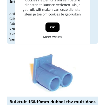
Cookies Helpen ons om een betere
Attema Inbouwdoos u-40 16mm 1112
diensten te kunnen verlenen. Als je
gebruik wilt maken van onze diensten
Artikelnummer: 1828164
stem je toe om cookies te gebruiken
Gtin: 8712259256535
Fabrikant artikel nummer: 28062
Ok
Vraag een
account
aan of
log in
om prijzen te
kunnen zien.
Meer weten
Vandaag besteld, morgen geleverd
Buiktuit 16&19mm dubbel tbv multidoos