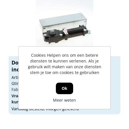
Cookies Helpen ons om een betere
diensten te kunnen verlenen. Als je
Dorma Vloerveer BTS 75 V zonder stop
gebruik wilt maken van onze diensten
inc...
stem je toe om cookies te gebruiken
Artikelnummer: 1190331
Gtin: 4021226010839
Ok
Fabrikant artikel nummer: 61701000
Vraag een
account
aan of
log in
om prijzen te
Meer weten
kunnen zien.
Vandaag besteld, morgen geleverd