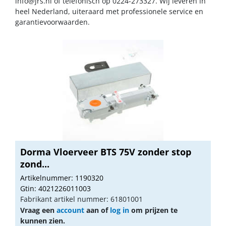
info@jrs.nl
of telefonisch op 0224-273327. Wij leveren in
heel Nederland, uiteraard met professionele service en
garantievoorwaarden.
Dorma Vloerveer BTS 75V zonder stop
zond...
Artikelnummer: 1190320
Gtin: 4021226011003
Fabrikant artikel nummer: 61801001
Vraag een
account
aan of
log in
om prijzen te
kunnen zien.