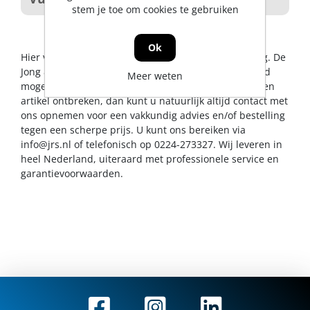
stem je toe om cookies te gebruiken
Ok
Hier vindt u alles op het gebied van afvalverzameling. De
Jong & Roos BV probeert u op dit gebied een zo breed
Meer weten
mogelijk assortiment aan te bieden. Mocht er toch een
artikel ontbreken, dan kunt u natuurlijk altijd contact met
ons opnemen voor een vakkundig advies en/of bestelling
tegen een scherpe prijs. U kunt ons bereiken via
info@jrs.nl
of telefonisch op 0224-273327. Wij leveren in
heel Nederland, uiteraard met professionele service en
garantievoorwaarden.