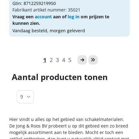
Gtin: 8712259219950
Fabrikant artikel nummer: 35021
Vraag een
account
aan of
log in
om prijzen te
kunnen zien.
Vandaag besteld, morgen geleverd
1
2
3
4
5
Aantal producten tonen
Hier vindt u alles op het gebied van schakelmaterialen.
De Jong & Roos BV probeert u op dit gebied een zo breed
mogelijk assortiment aan te bieden. Mocht er toch een
artikel ontbreken, dan kunt u natuurlijk altijd contact met