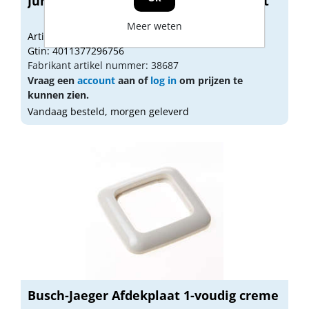
Jung Schakelaar wissel AS500 glans wit
Meer weten
Artikelnummer: 1827354
Gtin: 4011377296756
Fabrikant artikel nummer: 38687
Vraag een
account
aan of
log in
om prijzen te
kunnen zien.
Vandaag besteld, morgen geleverd
Busch-Jaeger Afdekplaat 1-voudig creme