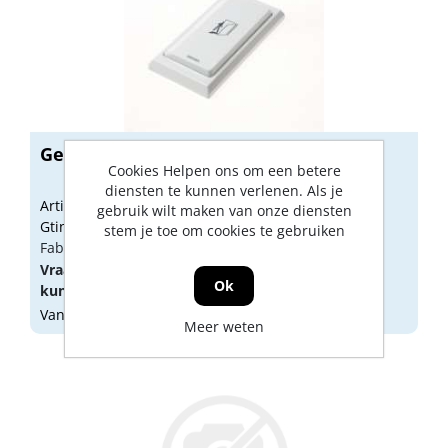
Geze elleboogschakelaar wit
Cookies Helpen ons om een betere
diensten te kunnen verlenen. Als je
Artikelnummer: 1185305
gebruik wilt maken van onze diensten
Gtin: 4042938140782
stem je toe om cookies te gebruiken
Fabrikant artikel nummer: 114078
Vraag een
account
aan of
log in
om prijzen te
Ok
kunnen zien.
Vandaag besteld, morgen geleverd
Meer weten