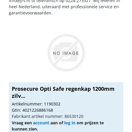
info@jrs.nl
of telefonisch op 0224-273327. Wij leveren in
heel Nederland, uiteraard met professionele service en
garantievoorwaarden.
Prosecure Opti Safe regenkap 1200mm
zilv...
Artikelnummer: 1190302
Gtin: 4021226886168
Fabrikant artikel nummer: 86530120
Vraag een
account
aan of
log in
om prijzen te
kunnen zien.