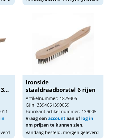
Ironside
 3
staaldraadborstel 6 rijen
Artikelnummer: 1879305
Gtin: 3394661390059
9011
Fabrikant artikel nummer: 139005
 in
Vraag een
account
aan of
log in
om prijzen te kunnen zien.
everd
Vandaag besteld, morgen geleverd