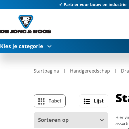
✔ Partner voor bouw en industrie
Kies je categorie
Startpagina
Handgereedschap
Dra
St
Tabel
Lijst
Hier v
Sorteren op
assort