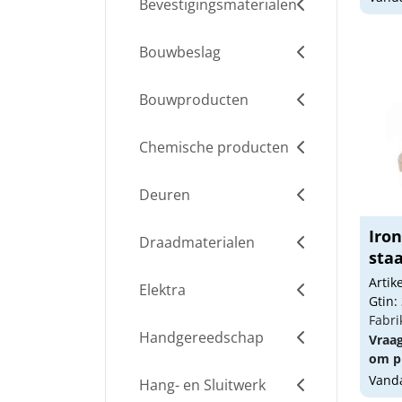
Bevestigingsmaterialen
Bouwbeslag
Bouwproducten
Chemische producten
Deuren
Iron
Draadmaterialen
staa
Arti
Elektra
Gtin:
Fabri
Handgereedschap
Vraa
om pr
Vanda
Hang- en Sluitwerk