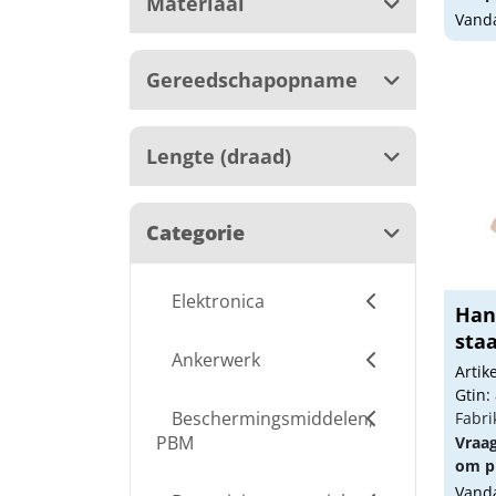
Materiaal
Vanda
Gereedschapopname
Lengte (draad)
Categorie
Elektronica
Hand
staa
Ankerwerk
Arti
Gtin:
Beschermingsmiddelen,
Fabri
PBM
Vraa
om pr
Vanda