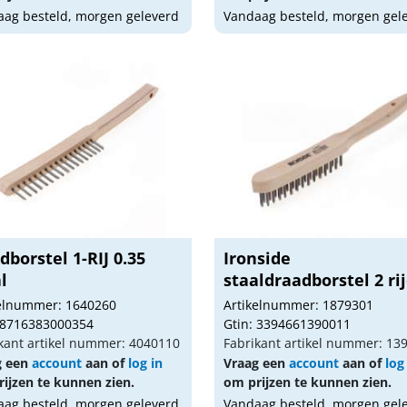
ag besteld, morgen geleverd
Vandaag besteld, morgen gel
borstel 1-RIJ 0.35
Ironside
l
staaldraadborstel 2 ri
kelnummer: 1640260
Artikelnummer: 1879301
 8716383000354
Gtin: 3394661390011
kant artikel nummer: 4040110
Fabrikant artikel nummer: 13
g een
account
aan of
log in
Vraag een
account
aan of
log
ijzen te kunnen zien.
om prijzen te kunnen zien.
ag besteld, morgen geleverd
Vandaag besteld, morgen gel