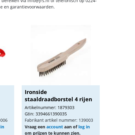
s bereiken via
info@jrs.nl
of telefonisch op 0224-
ice en garantievoorwaarden.
Ironside
staaldraadborstel 4 rijen
Artikelnummer: 1879303
Gtin: 3394661390035
9006
Fabrikant artikel nummer: 139003
 in
Vraag een
account
aan of
log in
om prijzen te kunnen zien.