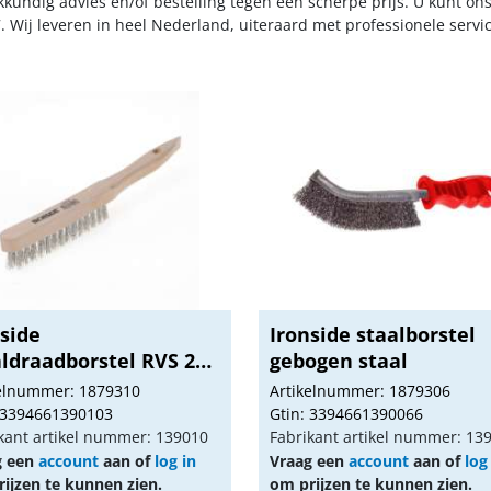
kkundig advies en/of bestelling tegen een scherpe prijs. U kunt on
. Wij leveren in heel Nederland, uiteraard met professionele serv
side
Ironside staalborstel
aldraadborstel RVS 2
gebogen staal
n
kelnummer: 1879310
Artikelnummer: 1879306
 3394661390103
Gtin: 3394661390066
kant artikel nummer: 139010
Fabrikant artikel nummer: 13
g een
account
aan of
log in
Vraag een
account
aan of
log
ijzen te kunnen zien.
om prijzen te kunnen zien.