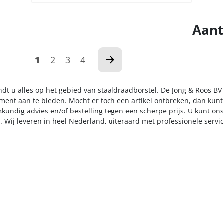
Aant
1
2
3
4
indt u alles op het gebied van staaldraadborstel. De Jong & Roos BV
iment aan te bieden. Mocht er toch een artikel ontbreken, dan kunt
kkundig advies en/of bestelling tegen een scherpe prijs. U kunt on
. Wij leveren in heel Nederland, uiteraard met professionele serv