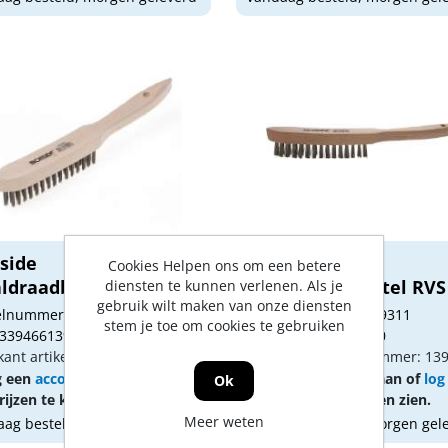
side
Ironside
Cookies Helpen ons om een betere
ldraadborstel 3 rijen
staaldraadborstel RVS
diensten te kunnen verlenen. Als je
gebruik wilt maken van onze diensten
rijen
kelnummer: 1879302
Artikelnummer: 1879311
stem je toe om cookies te gebruiken
 3394661390028
Gtin: 3394661390110
kant artikel nummer: 139002
Fabrikant artikel nummer: 13
g een
account
aan of
log in
Vraag een
account
aan of
log
Ok
ijzen te kunnen zien.
om prijzen te kunnen zien.
Meer weten
ag besteld, morgen geleverd
Vandaag besteld, morgen gel