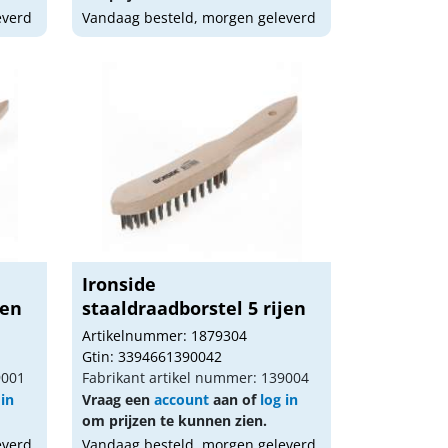
everd
Vandaag besteld, morgen geleverd
Ironside
jen
staaldraadborstel 5 rijen
Artikelnummer: 1879304
Gtin: 3394661390042
9001
Fabrikant artikel nummer: 139004
 in
Vraag een
account
aan of
log in
om prijzen te kunnen zien.
everd
Vandaag besteld, morgen geleverd