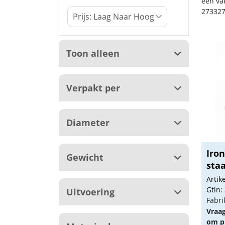
een va
273327
Toon alleen
Verpakt per
Diameter
Iron
Gewicht
sta
rije
Arti
Gtin:
Uitvoering
Fabri
Vraa
om pr