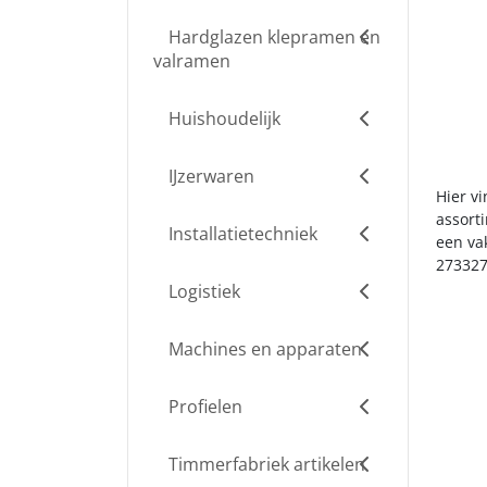
Hardglazen klepramen en
valramen
Huishoudelijk
IJzerwaren
Hier v
assort
Installatietechniek
een va
273327
Logistiek
Machines en apparaten
Profielen
Timmerfabriek artikelen