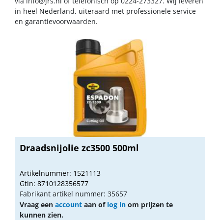
via
info@jrs.nl
of telefonisch op 0224-273327. Wij leveren
in heel Nederland, uiteraard met professionele service
en garantievoorwaarden.
Draadsnijolie zc3500 500ml
Artikelnummer: 1521113
Gtin: 8710128356577
Fabrikant artikel nummer: 35657
Vraag een
account
aan of
log in
om prijzen te
kunnen zien.