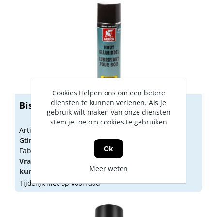
Cookies Helpen ons om een betere
diensten te kunnen verlenen. Als je
Bison houtglijmiddel 500ml
gebruik wilt maken van onze diensten
stem je toe om cookies te gebruiken
Artikelnummer: 1501141
Gtin: 8710439056937
Ok
Fabrikant artikel nummer: 1233700
Vraag een
account
aan of
log in
om prijzen te
Meer weten
kunnen zien.
Tijdelijk niet op voorraad