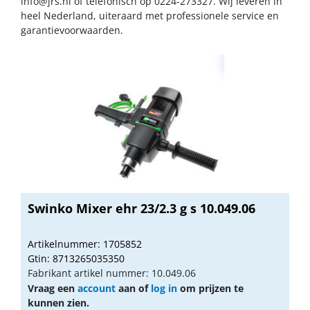
info@jrs.nl
of telefonisch op 0224-273327. Wij leveren in
heel Nederland, uiteraard met professionele service en
garantievoorwaarden.
Swinko Mixer ehr 23/2.3 g s 10.049.06
Artikelnummer: 1705852
Gtin: 8713265035350
Fabrikant artikel nummer: 10.049.06
Vraag een
account
aan of
log in
om prijzen te
kunnen zien.