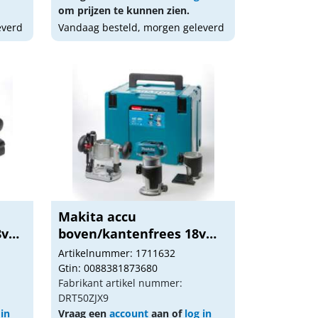
om prijzen te kunnen zien.
everd
Vandaag besteld, morgen geleverd
Makita accu
8v
boven/kantenfrees 18v
DRT50Z...
Artikelnummer: 1711632
Gtin: 0088381873680
Fabrikant artikel nummer:
DRT50ZJX9
 in
Vraag een
account
aan of
log in