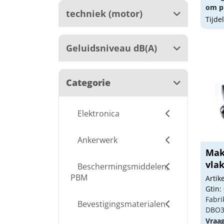
om pr
techniek (motor)
Tijde
Geluidsniveau dB(A)
Categorie
Elektronica
Ankerwerk
Mak
vla
Beschermingsmiddelen,
DBO3
PBM
Arti
Gtin:
Fabri
Bevestigingsmaterialen
DBO3
Vraa