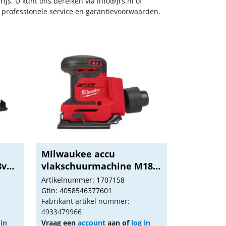
ijs. U kunt ons bereiken via
info@jrs.nl
of
t professionele service en garantievoorwaarden.
Milwaukee accu
8v
vlakschuurmachine M18
BQS...
Artikelnummer: 1707158
Gtin: 4058546377601
Fabrikant artikel nummer:
4933479966
 in
Vraag een
account
aan of
log in