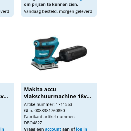
om prijzen te kunnen zien.
everd
Vandaag besteld, morgen geleverd
Makita accu
8v
vlakschuurmachine 18v
DBO482...
Artikelnummer: 1711553
Gtin: 0088381760850
Fabrikant artikel nummer:
DBO482Z
 in
Vraag een
account
aan of
log in