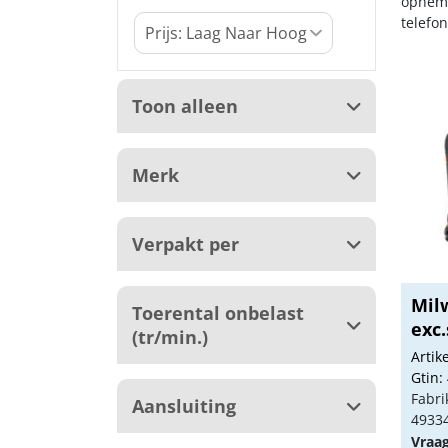
opneme
telefo
Toon alleen
Merk
Verpakt per
Mil
Toerental onbelast
exc
(tr/min.)
BOS.
Arti
Gtin:
Fabri
Aansluiting
4933
Vraa