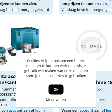
ijzen te kunnen zien.
om prijzen te kunnen zien.
ag besteld, morgen geleverd
Vandaag besteld, morgen gel
Cookies Helpen ons om een betere
diensten te kunnen verlenen. Als je
gebruik wilt maken van onze diensten
ita accu
stem je toe om cookies te gebruiken
Makita accu
en/kantenfrees 40v
vlakschuurmachine 1
1G...
DBO480...
kelnummer: 1711615
Artikelnummer: 1711554
Ok
 0088381759724
Gtin: 0088381760720
kant artikel nummer:
Meer weten
Fabrikant artikel nummer:
1GZ10
DBO480Z
g een
account
aan of
log in
Vraag een
account
aan of
log