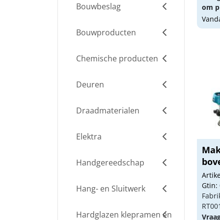
Bouwbeslag
om pr
Vanda
Bouwproducten
Chemische producten
Deuren
Draadmaterialen
Elektra
Mak
bov
Handgereedschap
RT00
Arti
Gtin:
Hang- en Sluitwerk
Fabri
RT00
Hardglazen klepramen en
Vraa