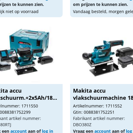
ijzen te kunnen zien.
om prijzen te kunnen zien.
lijk niet op voorraad
Vandaag besteld, morgen gel
ita accu
Makita accu
kschuurm.+2x5Ah/18v
vlakschuurmachine 1
8...
DBO380...
kelnummer: 1711550
Artikelnummer: 1711552
 0088381752299
Gtin: 0088381752251
kant artikel nummer:
Fabrikant artikel nummer:
80RTJ
DBO380Z
g een
account
aan of
log in
Vraag een
account
aan of
log