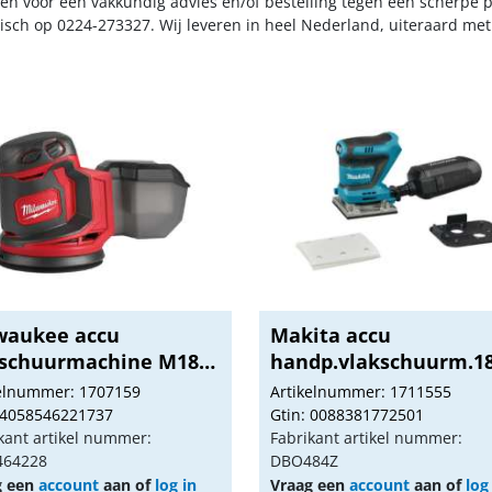
n voor een vakkundig advies en/of bestelling tegen een scherpe pr
nisch op 0224-273327. Wij leveren in heel Nederland, uiteraard me
waukee accu
Makita accu
.schuurmachine M18
handp.vlakschuurm.1
..
DBO484...
kelnummer: 1707159
Artikelnummer: 1711555
 4058546221737
Gtin: 0088381772501
kant artikel nummer:
Fabrikant artikel nummer:
464228
DBO484Z
g een
account
aan of
log in
Vraag een
account
aan of
log