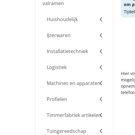
valramen
om pr
Tijde
Huishoudelijk
IJzerwaren
Installatietechniek
Logistiek
Hier v
mogelij
Machines en apparaten
opneme
telefo
Profielen
Timmerfabriek artikelen
Tuingereedschap