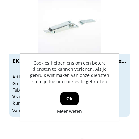
EKS 130-H BV Eierkistsluiting staal verz...
Cookies Helpen ons om een betere
diensten te kunnen verlenen. Als je
gebruik wilt maken van onze diensten
Artikelnummer: 1252256
stem je toe om cookies te gebruiken
Gtin: 8714140164974
Fabrikant artikel nummer: 0140.050.1305
Vraag een
account
aan of
log in
om prijzen te
Ok
kunnen zien.
Vandaag besteld, morgen geleverd
Meer weten