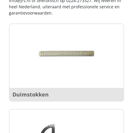
info@jrs.nl
of telefonisch op 0224-273327. Wij leveren in
heel Nederland, uiteraard met professionele service en
garantievoorwaarden.
Duimstokken