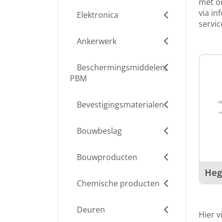
met on
via
inf
Elektronica
servi
Ankerwerk
Beschermingsmiddelen,
PBM
Bevestigingsmaterialen
Bouwbeslag
Bouwproducten
Heg
Chemische producten
Deuren
Hier v