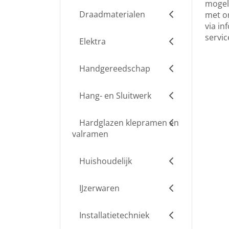
mogeli
Draadmaterialen
met on
via
inf
servi
Elektra
Handgereedschap
Hang- en Sluitwerk
Hardglazen klepramen en
valramen
Huishoudelijk
IJzerwaren
Installatietechniek