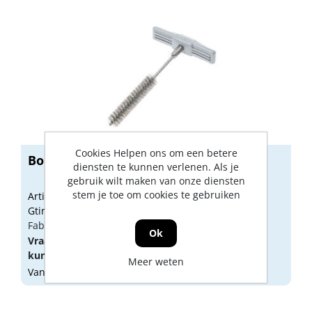
Cookies Helpen ons om een betere
Borstel Fis 12mm
diensten te kunnen verlenen. Als je
gebruik wilt maken van onze diensten
stem je toe om cookies te gebruiken
Artikelnummer: 1665147
Gtin: 4006209781791
Fabrikant artikel nummer: 78179
Ok
Vraag een
account
aan of
log in
om prijzen te
kunnen zien.
Meer weten
Vandaag besteld, morgen geleverd