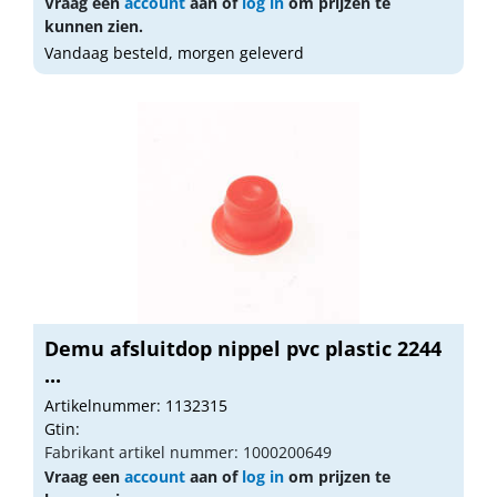
Vraag een
account
aan of
log in
om prijzen te
kunnen zien.
Vandaag besteld, morgen geleverd
Demu afsluitdop nippel pvc plastic 2244
...
Artikelnummer: 1132315
Gtin:
Fabrikant artikel nummer: 1000200649
Vraag een
account
aan of
log in
om prijzen te