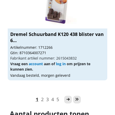
Dremel Schuurband K120 438 blister van
6...
Artikelnummer: 1712266
Gtin: 8710364007271
Fabrikant artikel nummer: 2615043832
Vraag een
account
aan of
log in
om prijzen te
kunnen zien.
Vandaag besteld, morgen geleverd
1
2
3
4
5
Aantal producten tonen