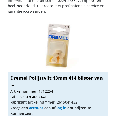
info@jrs.nl
of telefonisch op 0224-273327. Wij leveren in
heel Nederland, uiteraard met professionele service en
garantievoorwaarden.
Dremel Polijstvilt 13mm 414 blister van
...
Artikelnummer: 1712254
Gtin: 8710364007141
Fabrikant artikel nummer: 2615041432
Vraag een
account
aan of
log in
om prijzen te
kunnen zien.