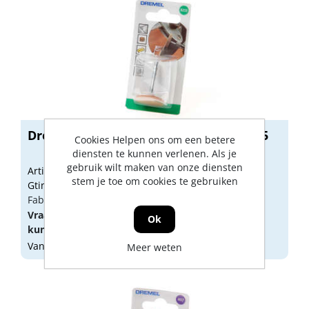
Dremel Slijpstift aluminiumoxide 8215
Cookies Helpen ons om een betere
diensten te kunnen verlenen. Als je
gebruik wilt maken van onze diensten
Artikelnummer: 1712345
stem je toe om cookies te gebruiken
Gtin: 8710364008148
Fabrikant artikel nummer: 2615821532
Vraag een
account
aan of
log in
om prijzen te
Ok
kunnen zien.
Vandaag besteld, morgen geleverd
Meer weten