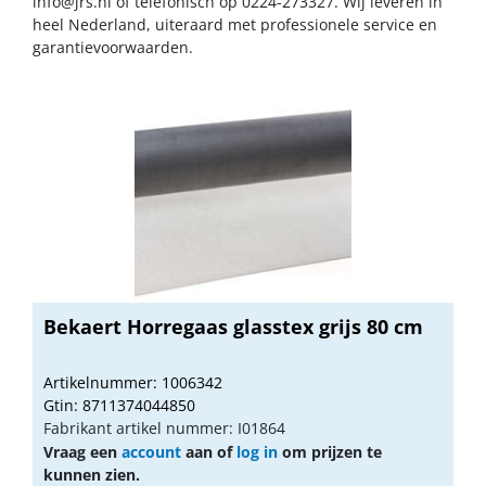
info@jrs.nl
of telefonisch op 0224-273327. Wij leveren in
heel Nederland, uiteraard met professionele service en
garantievoorwaarden.
Bekaert Horregaas glasstex grijs 80 cm
Artikelnummer: 1006342
Gtin: 8711374044850
Fabrikant artikel nummer: I01864
Vraag een
account
aan of
log in
om prijzen te
kunnen zien.