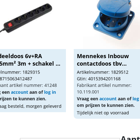
deeldoos 6v+RA
Mennekes Inbouw
5mm² 3m + schakel ...
contactdoos tbv
verdeelb...
kelnummer: 1829315
Artikelnummer: 1829512
 8715063412487
Gtin: 4015394201168
kant artikel nummer: 41248
Fabrikant artikel nummer:
10.119.001
g een
account
aan of
log in
ijzen te kunnen zien.
Vraag een
account
aan of
log
om prijzen te kunnen zien.
ag besteld, morgen geleverd
Tijdelijk niet op voorraad
Aant