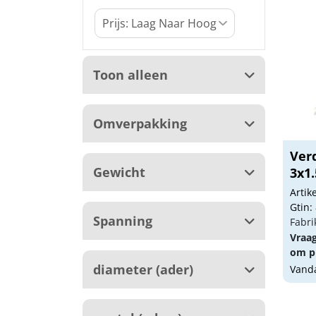
Toon alleen
Omverpakking
Ver
Gewicht
3x1
Arti
Gtin:
Spanning
Fabri
Vraa
om pr
diameter (ader)
Vanda