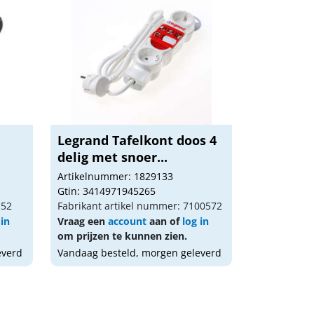
Legrand Tafelkont doos 4
delig met snoer...
Artikelnummer: 1829133
Gtin: 3414971945265
152
Fabrikant artikel nummer: 7100572
 in
Vraag een
account
aan of
log in
om prijzen te kunnen zien.
everd
Vandaag besteld, morgen geleverd