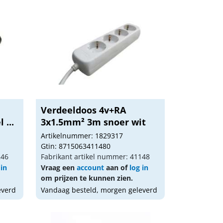
Verdeeldoos 4v+RA
 ...
3x1.5mm² 3m snoer wit
Artikelnummer: 1829317
Gtin: 8715063411480
246
Fabrikant artikel nummer: 41148
 in
Vraag een
account
aan of
log in
om prijzen te kunnen zien.
everd
Vandaag besteld, morgen geleverd