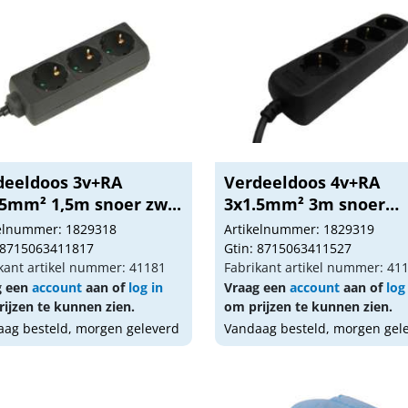
deeldoos 3v+RA
Verdeeldoos 4v+RA
.5mm² 1,5m snoer zw...
3x1.5mm² 3m snoer
zwar...
kelnummer: 1829318
Artikelnummer: 1829319
 8715063411817
Gtin: 8715063411527
kant artikel nummer: 41181
Fabrikant artikel nummer: 41
g een
account
aan of
log in
Vraag een
account
aan of
log
ijzen te kunnen zien.
om prijzen te kunnen zien.
ag besteld, morgen geleverd
Vandaag besteld, morgen gel