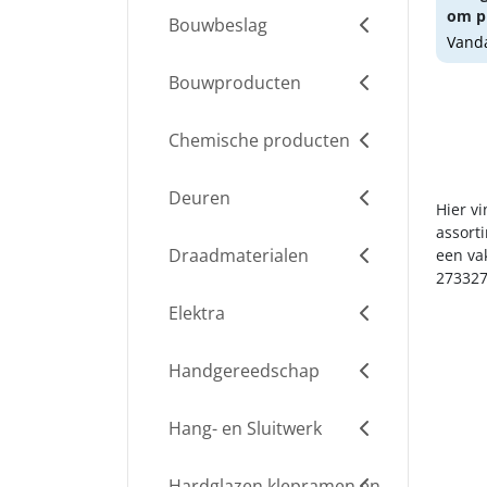
om pr
Bouwbeslag
Vanda
Bouwproducten
Chemische producten
Deuren
Hier vi
assort
Draadmaterialen
een va
273327
Elektra
Handgereedschap
Hang- en Sluitwerk
Hardglazen klepramen en