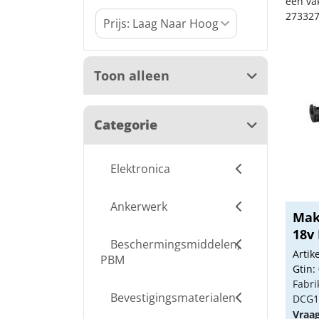
een va
273327
Toon alleen
Categorie
Elektronica
Ankerwerk
Maki
18v
Beschermingsmiddelen,
Arti
PBM
Gtin:
Fabri
Bevestigingsmaterialen
DCG1
Vraa