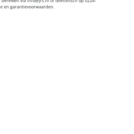
s bereiken via
info@jrs.nl
of telefonisch op 0224-
ice en garantievoorwaarden.