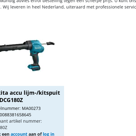
kkundig advies en/of bestelling tegen een scherpe prijs. U kunt on
. Wij leveren in heel Nederland, uiteraard met professionele serv
ta accu lijm-/kitspuit
 DCG180Z
kelnummer: MA00273
 0088381658645
kant artikel nummer:
80Z
g een
account
aan of
log in