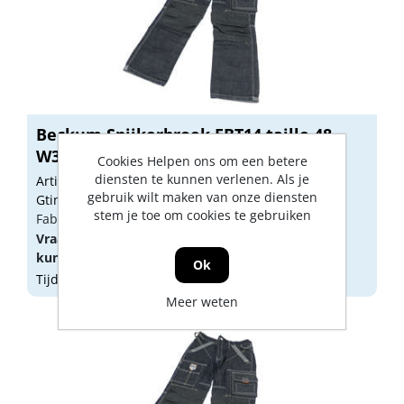
Beckum Spijkerbroek EBT14 taille 48
W32 ...
Cookies Helpen ons om een betere
diensten te kunnen verlenen. Als je
Artikelnummer: 1817553
gebruik wilt maken van onze diensten
Gtin: 8719558593743
stem je toe om cookies te gebruiken
Fabrikant artikel nummer: 114014832
Vraag een
account
aan of
log in
om prijzen te
kunnen zien.
Ok
Tijdelijk niet op voorraad
Meer weten