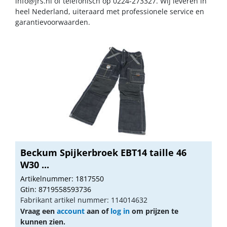
info@jrs.nl
of telefonisch op 0224-273327. Wij leveren in
heel Nederland, uiteraard met professionele service en
garantievoorwaarden.
Beckum Spijkerbroek EBT14 taille 46
W30 ...
Artikelnummer: 1817550
Gtin: 8719558593736
Fabrikant artikel nummer: 114014632
Vraag een
account
aan of
log in
om prijzen te
kunnen zien.