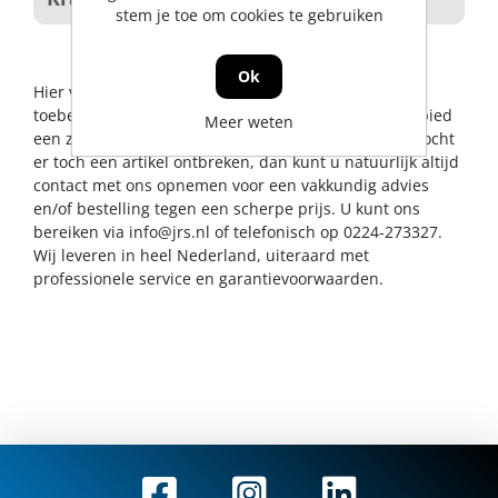
stem je toe om cookies te gebruiken
Ok
Hier vindt u alles op het gebied van buizen en
toebehoren. De Jong & Roos BV probeert u op dit gebied
Meer weten
een zo breed mogelijk assortiment aan te bieden. Mocht
er toch een artikel ontbreken, dan kunt u natuurlijk altijd
contact met ons opnemen voor een vakkundig advies
en/of bestelling tegen een scherpe prijs. U kunt ons
bereiken via
info@jrs.nl
of telefonisch op 0224-273327.
Wij leveren in heel Nederland, uiteraard met
professionele service en garantievoorwaarden.