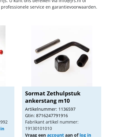
ijs. U kunt ons bereiken via
info@jrs.nl
of
t professionele service en garantievoorwaarden.
Sormat Zethulpstuk
ankerstang m10
Artikelnummer: 1136597
Gtin: 8716247791916
0992
Fabrikant artikel nummer:
19130101010
 in
Vraag een
account
aan of
log in