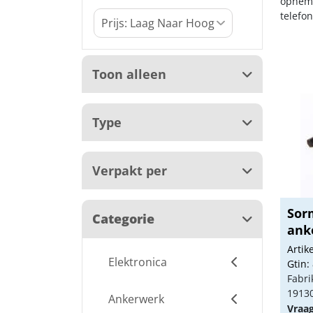
opneme
telefo
Toon alleen
Type
Verpakt per
Sor
Categorie
ank
Arti
Elektronica
Gtin:
Fabri
1913
Ankerwerk
Vraa