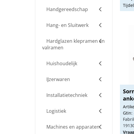
Tijde
Handgereedschap
Hang- en Sluitwerk
Hardglazen klepramen en
valramen
Huishoudelijk
IJzerwaren
Sor
Installatietechniek
ank
Arti
Logistiek
Gtin:
Fabri
1913
Machines en apparaten
Vraa