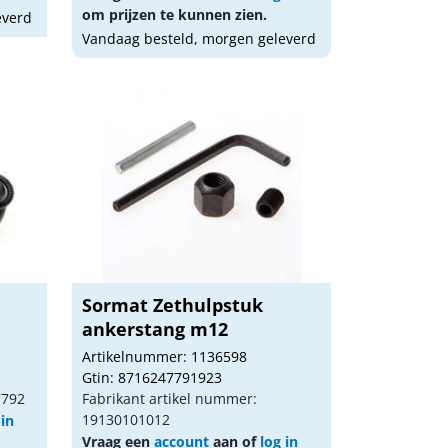
om prijzen te kunnen zien.
everd
Vandaag besteld, morgen geleverd
Sormat Zethulpstuk
ankerstang m12
Artikelnummer: 1136598
Gtin: 8716247791923
7792
Fabrikant artikel nummer:
19130101012
 in
Vraag een
account
aan of
log in