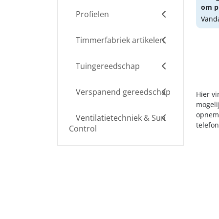
om pr
Profielen
Vanda
Timmerfabriek artikelen
Tuingereedschap
Verspanend gereedschap
Hier v
mogelij
opneme
Ventilatietechniek & Sun
telefo
Control