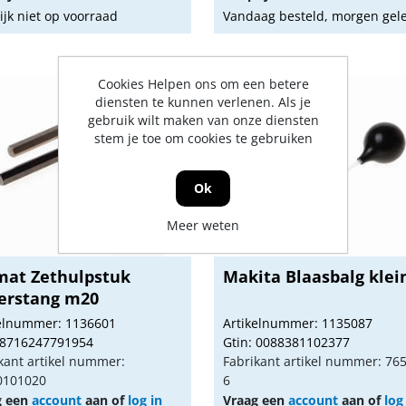
lijk niet op voorraad
Vandaag besteld, morgen gel
Cookies Helpen ons om een betere
diensten te kunnen verlenen. Als je
gebruik wilt maken van onze diensten
stem je toe om cookies te gebruiken
Ok
Meer weten
mat Zethulpstuk
Makita Blaasbalg klei
erstang m20
kelnummer: 1136601
Artikelnummer: 1135087
 8716247791954
Gtin: 0088381102377
kant artikel nummer:
Fabrikant artikel nummer: 76
0101020
6
g een
account
aan of
log in
Vraag een
account
aan of
log