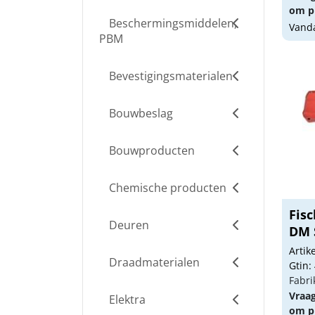
om pr
Beschermingsmiddelen,
Vanda
PBM
Bevestigingsmaterialen
Bouwbeslag
Bouwproducten
Chemische producten
Fisc
Deuren
DM 
Arti
Draadmaterialen
Gtin:
Fabri
Vraa
Elektra
om pr