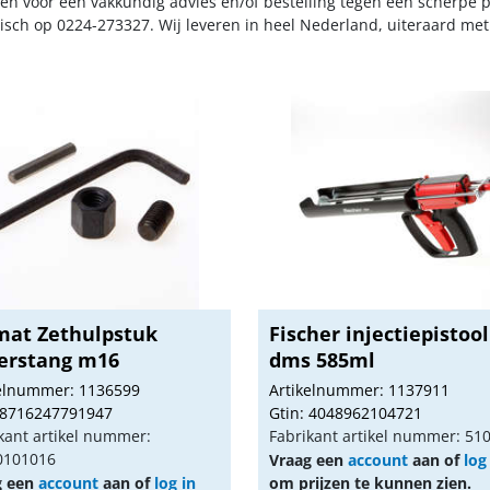
n voor een vakkundig advies en/of bestelling tegen een scherpe pr
nisch op 0224-273327. Wij leveren in heel Nederland, uiteraard me
mat Zethulpstuk
Fischer injectiepistool
erstang m16
dms 585ml
kelnummer: 1136599
Artikelnummer: 1137911
 8716247791947
Gtin: 4048962104721
kant artikel nummer:
Fabrikant artikel nummer: 51
0101016
Vraag een
account
aan of
log
g een
account
aan of
log in
om prijzen te kunnen zien.