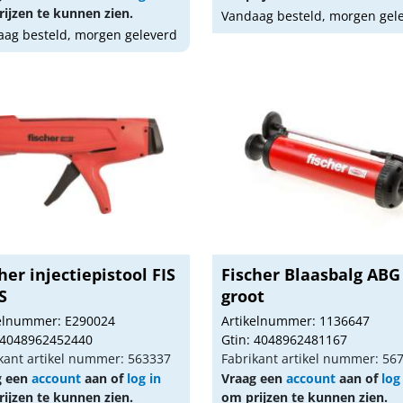
ijzen te kunnen zien.
Vandaag besteld, morgen gel
ag besteld, morgen geleverd
her injectiepistool FIS
Fischer Blaasbalg ABG
S
groot
kelnummer: E290024
Artikelnummer: 1136647
 4048962452440
Gtin: 4048962481167
kant artikel nummer: 563337
Fabrikant artikel nummer: 56
g een
account
aan of
log in
Vraag een
account
aan of
log
ijzen te kunnen zien.
om prijzen te kunnen zien.