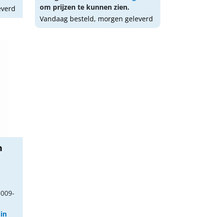
om prijzen te kunnen zien.
everd
Vandaag besteld, morgen geleverd
n
5009-
 in