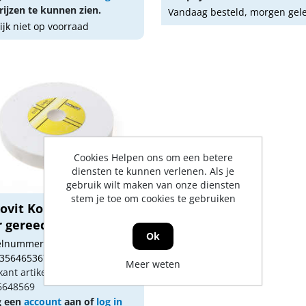
ijzen te kunnen zien.
Vandaag besteld, morgen gel
lijk niet op voorraad
Cookies Helpen ons om een betere
diensten te kunnen verlenen. Als je
gebruik wilt maken van onze diensten
stem je toe om cookies te gebruiken
xovit Komslijpsteen
 gereedschaps...
Ok
kelnummer: 1630495
 3564653671798
Meer weten
kant artikel nummer:
6648569
g een
account
aan of
log in