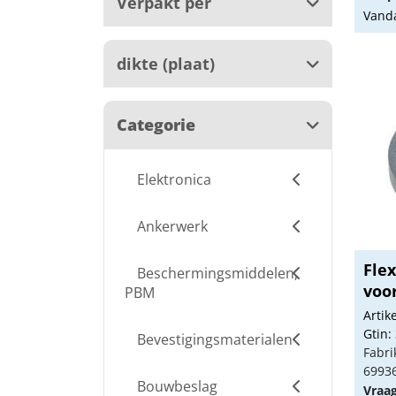
Verpakt per
Vanda
dikte (plaat)
Categorie
Elektronica
Ankerwerk
Flex
Beschermingsmiddelen,
voor
PBM
Arti
Gtin:
Bevestigingsmaterialen
Fabri
6993
Bouwbeslag
Vraa