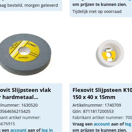
om prijzen te kunnen zien.
ag besteld, morgen geleverd
Tijdelijk niet op voorraad
ovit Slijpsteen vlak
Flexovit Slijpsteen K1
 hardmetaal...
150 x 40 x 15mm
kelnummer: 1630520
Artikelnummer: 1740709
 3564656215425
Gtin: 8711817200553
kant artikel nummer:
Fabrikant artikel nummer: 70
6676915
Vraag een
account
aan of
log
g een
account
aan of
log in
om prijzen te kunnen zien.