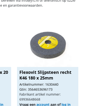
s bereiken via
info@jrs.nl
of telefonisch op 0224-
ice en garantievoorwaarden.
x 20
Flexovit Slijpsteen recht
K46 180 x 25mm
Artikelnummer: 1630440
Gtin: 3564653696173
Fabrikant artikel nummer:
69936648668
 in
Vraag een
account
aan of
log in