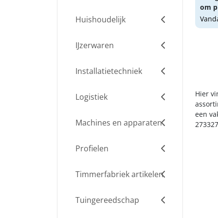
om pr
Huishoudelijk
Vanda
IJzerwaren
Installatietechniek
Hier vi
Logistiek
assort
een va
Machines en apparaten
273327
Profielen
Timmerfabriek artikelen
Tuingereedschap