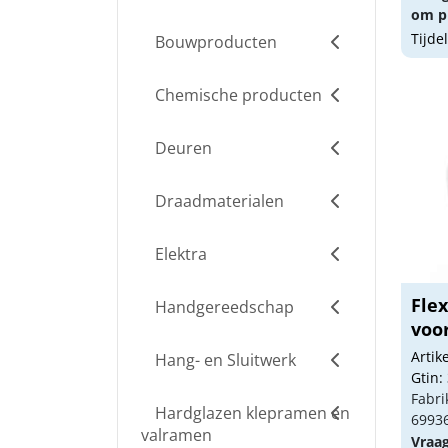
om pr
Tijde
Bouwproducten
Chemische producten
Deuren
Draadmaterialen
Elektra
Fle
Handgereedschap
voor
Arti
Hang- en Sluitwerk
Gtin:
Fabri
Hardglazen klepramen en
6993
valramen
Vraa