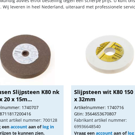
kkundig advies en/of bestelling tegen een scherpe prijs. U kunt on
. Wij leveren in heel Nederland, uiteraard met professionele serv
usen Slijpsteen K80 nk
Slijpsteen wit K80 150 
x 20 x 15m...
x 32mm
kelnummer: 1740707
Artikelnummer: 1740716
 8711817200416
Gtin: 3564653670807
kant artikel nummer: 700128
Fabrikant artikel nummer:
69936648540
g een
account
aan of
log in
ijzen te kunnen zien.
Vraag een
account
aan of
log