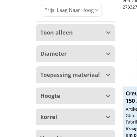
een va
273327
Toon alleen
Diameter
Toepassing materiaal
Cre
Hoogte
150 
Arti
Gtin:
korrel
Fabri
Vraa
om pr