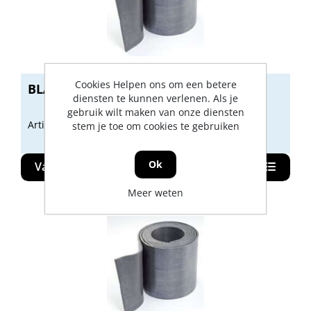
Cookies Helpen ons om een betere
BLADLOOD: ROLLEN VAN 18 PONDS
diensten te kunnen verlenen. Als je
gebruik wilt maken van onze diensten
Artikelnummer: jrshb
stem je toe om cookies te gebruiken
Ok
Varianten weergeven (11)
Meer weten