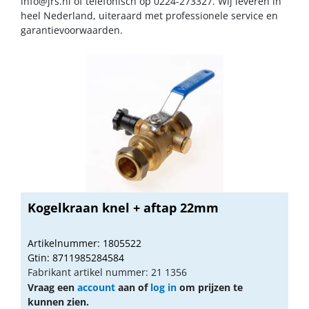
info@jrs.nl
of telefonisch op 0224-273327. Wij leveren in
heel Nederland, uiteraard met professionele service en
garantievoorwaarden.
Kogelkraan knel + aftap 22mm
Artikelnummer: 1805522
Gtin: 8711985284584
Fabrikant artikel nummer: 21 1356
Vraag een
account
aan of
log in
om prijzen te
kunnen zien.