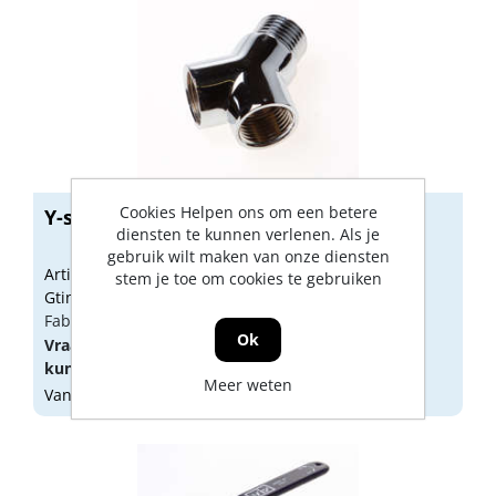
Cookies Helpen ons om een betere
Y-stuk 1/2" chroom tbv beluchterk
diensten te kunnen verlenen. Als je
gebruik wilt maken van onze diensten
Artikelnummer: 1804180
stem je toe om cookies te gebruiken
Gtin:
Fabrikant artikel nummer: 756593
Ok
Vraag een
account
aan of
log in
om prijzen te
kunnen zien.
Meer weten
Vandaag besteld, morgen geleverd