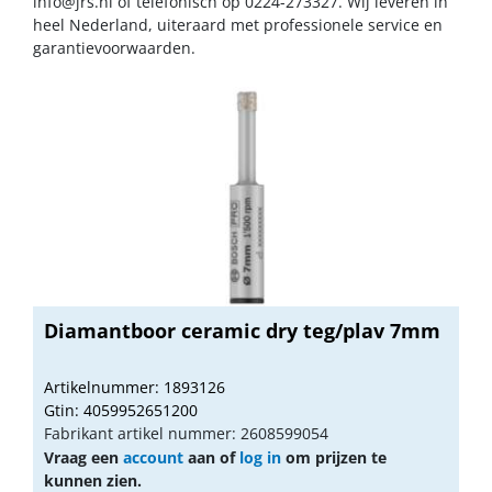
info@jrs.nl
of telefonisch op 0224-273327. Wij leveren in
heel Nederland, uiteraard met professionele service en
garantievoorwaarden.
Diamantboor ceramic dry teg/plav 7mm
Artikelnummer: 1893126
Gtin: 4059952651200
Fabrikant artikel nummer: 2608599054
Vraag een
account
aan of
log in
om prijzen te
kunnen zien.