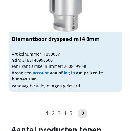
Diamantboor dryspeed m14 8mm
Artikelnummer: 1893087
Gtin: 3165140996600
Fabrikant artikel nummer: 2608599040
Vraag een
account
aan of
log in
om prijzen te
kunnen zien.
Vandaag besteld, morgen geleverd
1
2
3
4
5
Aantal producten tonen