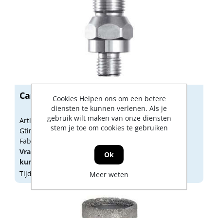
Carat adapter m16 uitw. x 1/2G uitw.
Cookies Helpen ons om een betere
diensten te kunnen verlenen. Als je
gebruik wilt maken van onze diensten
Artikelnummer: 1746691
stem je toe om cookies te gebruiken
Gtin: 8714452205068
Fabrikant artikel nummer: ES00400000
Vraag een
account
aan of
log in
om prijzen te
Ok
kunnen zien.
Tijdelijk niet op voorraad
Meer weten