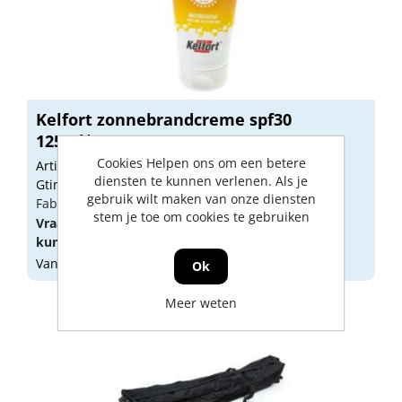
Kelfort zonnebrandcreme spf30
125ml*NML
Cookies Helpen ons om een betere
Artikelnummer: 1515558
diensten te kunnen verlenen. Als je
Gtin: 8714678207891
gebruik wilt maken van onze diensten
Fabrikant artikel nummer: 1515558
stem je toe om cookies te gebruiken
Vraag een
account
aan of
log in
om prijzen te
kunnen zien.
Vandaag besteld, morgen geleverd
Ok
Meer weten