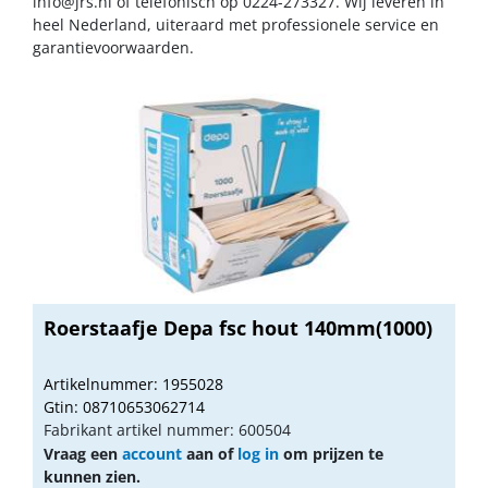
info@jrs.nl
of telefonisch op 0224-273327. Wij leveren in
heel Nederland, uiteraard met professionele service en
garantievoorwaarden.
Roerstaafje Depa fsc hout 140mm(1000)
Artikelnummer: 1955028
Gtin: 08710653062714
Fabrikant artikel nummer: 600504
Vraag een
account
aan of
log in
om prijzen te
kunnen zien.