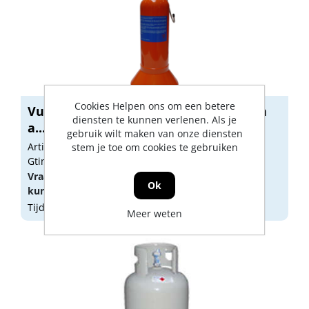
Cookies Helpen ons om een betere
Vulling propaankarweifles 1 kg (alleen
diensten te kunnen verlenen. Als je
a...
gebruik wilt maken van onze diensten
Artikelnummer: 1007504
stem je toe om cookies te gebruiken
Gtin:
Vraag een
account
aan of
log in
om prijzen te
Ok
kunnen zien.
Tijdelijk niet op voorraad
Meer weten