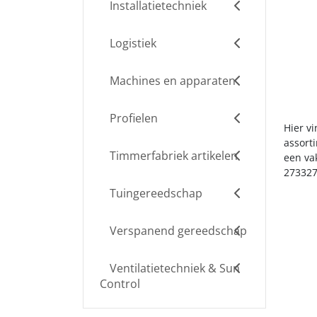
Installatietechniek
Logistiek
Machines en apparaten
Profielen
Hier v
assort
Timmerfabriek artikelen
een va
273327
Tuingereedschap
Verspanend gereedschap
Ventilatietechniek & Sun
Control