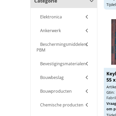
Categorie
Tijde
Elektronica
Ankerwerk
Beschermingsmiddelen,
PBM
Bevestigingsmaterialen
Key
Bouwbeslag
55 
Arti
Bouwproducten
Gtin:
Fabri
Vraa
Chemische producten
om pr
Tijde