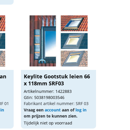
pan
Keylite Gootstuk leien 66
x 118mm SRF03
Artikelnummer: 1422883
Gtin: 5038198003546
RF 01
Fabrikant artikel nummer: SRF 03
 in
Vraag een
account
aan of
log in
om prijzen te kunnen zien.
Tijdelijk niet op voorraad