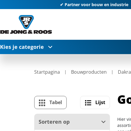
✔ Partner voor bouw en industrie
Kies je categorie
Startpagina
Bouwproducten
Dakr
G
Tabel
Lijst
Hier v
Sorteren op
assort