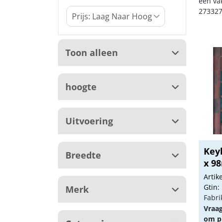
een va
273327
Toon alleen
hoogte
Uitvoering
Keyl
Breedte
x 9
Arti
Gtin:
Merk
Fabri
Vraa
om pr