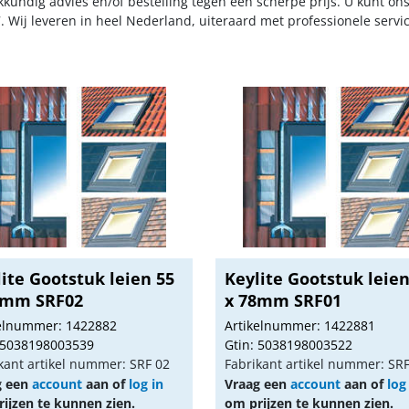
kkundig advies en/of bestelling tegen een scherpe prijs. U kunt on
. Wij leveren in heel Nederland, uiteraard met professionele serv
ite Gootstuk leien 55
Keylite Gootstuk leien
8mm SRF02
x 78mm SRF01
kelnummer: 1422882
Artikelnummer: 1422881
 5038198003539
Gtin: 5038198003522
kant artikel nummer: SRF 02
Fabrikant artikel nummer: SR
g een
account
aan of
log in
Vraag een
account
aan of
log
ijzen te kunnen zien.
om prijzen te kunnen zien.