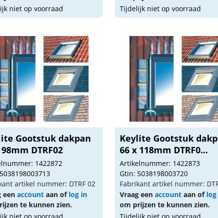
lijk niet op voorraad
Tijdelijk niet op voorraad
lite Gootstuk dakpan
Keylite Gootstuk dak
x 98mm DTRF02
66 x 118mm DTRF0...
kelnummer: 1422872
Artikelnummer: 1422873
 5038198003713
Gtin: 5038198003720
kant artikel nummer: DTRF 02
Fabrikant artikel nummer: DT
g een
account
aan of
log in
Vraag een
account
aan of
log
ijzen te kunnen zien.
om prijzen te kunnen zien.
lijk niet op voorraad
Tijdelijk niet op voorraad