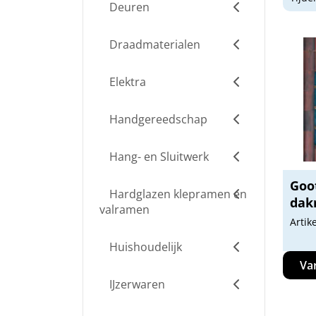
Deuren
Draadmaterialen
Elektra
Handgereedschap
Hang- en Sluitwerk
Goo
Hardglazen klepramen en
dak
valramen
Artik
Huishoudelijk
Va
IJzerwaren