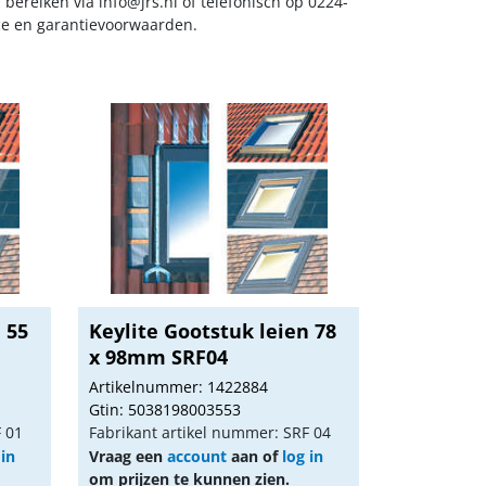
s bereiken via
info@jrs.nl
of telefonisch op 0224-
ice en garantievoorwaarden.
 55
Keylite Gootstuk leien 78
x 98mm SRF04
Artikelnummer: 1422884
Gtin: 5038198003553
F 01
Fabrikant artikel nummer: SRF 04
 in
Vraag een
account
aan of
log in
om prijzen te kunnen zien.