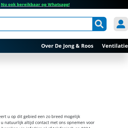
✔
Nu ook bereikbaar op Whatsapp!
Over De Jong & Roos
Ventilatie
eert u op dit gebied een zo breed mogelijk
 u natuurlijk altijd contact met ons opnemen voor