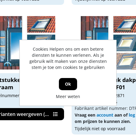
Cookies Helpen ons om een betere
diensten te kunnen verlenen. Als je
gebruik wilt maken van onze diensten
stem je toe om cookies te gebruiken
tstukken voor
Keylite Gootstuk dak
Ok
raam
55 x 78mm DTRF01
elnummer: jrsfs
Artikelnummer: 1422871
Meer weten
Gtin: 5038198003706
Fabrikant artikel nummer: DT
rianten weergeven (10)
Vraag een
account
aan of
log
om prijzen te kunnen zien.
Tijdelijk niet op voorraad