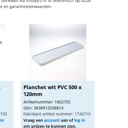
s bereiken via
info@jrs.nl
of telefonisch op 0224-
ice en garantievoorwaarden.
t
Planchet wit PVC 500 x
120mm
Artikelnummer: 1802755
Gtin: 3838912038814
7155
Fabrikant artikel nummer: 1726710
 in
Vraag een
account
aan of
log in
om prijzen te kunnen zien.