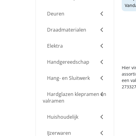
Vanda
Deuren
Draadmaterialen
Elektra
Handgereedschap
Hier vi
assort
Hang- en Sluitwerk
een va
273327
Hardglazen klepramen en
valramen
Huishoudelijk
IJzerwaren