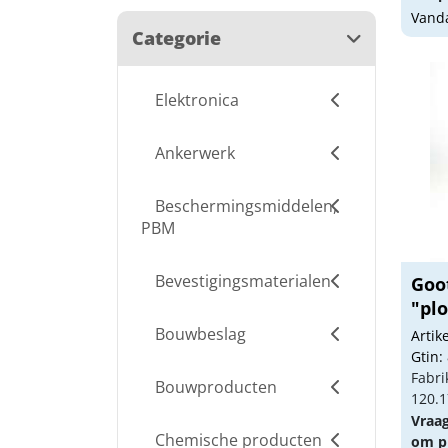
Vanda
Categorie
Elektronica
Ankerwerk
Beschermingsmiddelen,
PBM
Bevestigingsmaterialen
Goo
"pl
Bouwbeslag
Arti
Gtin:
Fabri
Bouwproducten
120.1
Vraa
Chemische producten
om pr