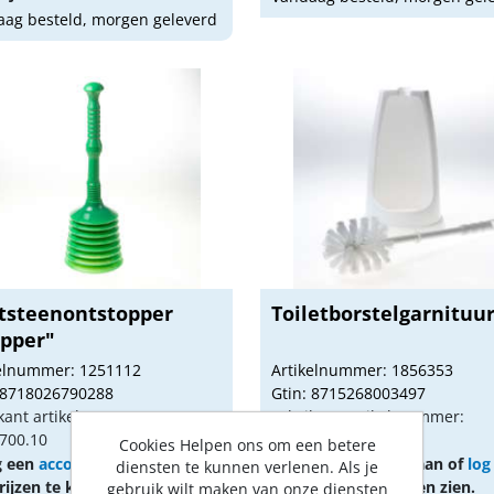
ag besteld, morgen geleverd
tsteenontstopper
Toiletborstelgarnituur
opper"
kelnummer: 1251112
Artikelnummer: 1856353
 8718026790288
Gtin: 8715268003497
kant artikel nummer:
Fabrikant artikel nummer:
700.10
103779/1855301
Cookies Helpen ons om een betere
g een
account
aan of
log in
Vraag een
account
aan of
log
diensten te kunnen verlenen. Als je
ijzen te kunnen zien.
om prijzen te kunnen zien.
gebruik wilt maken van onze diensten