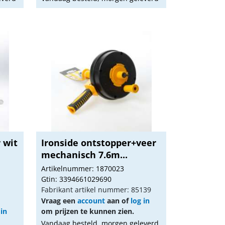
 wit
Ironside ontstopper+veer
mechanisch 7.6m...
Artikelnummer: 1870023
Gtin: 3394661029690
Fabrikant artikel nummer: 85139
Vraag een
account
aan of
log in
 in
om prijzen te kunnen zien.
Vandaag besteld, morgen geleverd