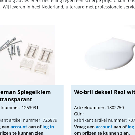
kkundig advies en/of bestelling tegen een scherpe prijs. U kunt on
. Wij leveren in heel Nederland, uiteraard met professionele serv
teman Spiegelklem
Wc-bril deksel Rezi wi
 transparant
kelnummer: 1253031
Artikelnummer: 1802750
Gtin:
kant artikel nummer: 725879
Fabrikant artikel nummer: 73
g een
account
aan of
log in
Vraag een
account
aan of
log
ijzen te kunnen zien.
om prijzen te kunnen zien.