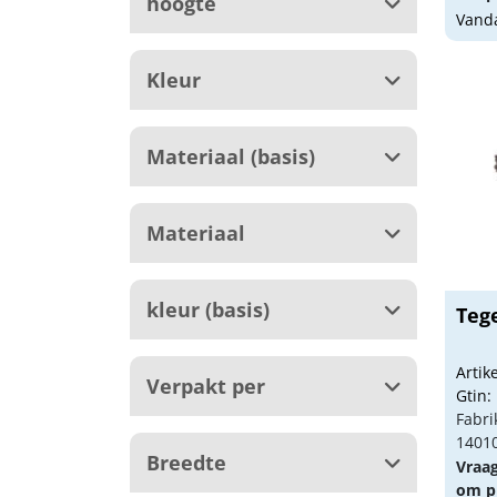
hoogte
Vanda
Kleur
Materiaal (basis)
Materiaal
kleur (basis)
Teg
Arti
Verpakt per
Gtin:
Fabri
1401
Breedte
Vraa
om pr