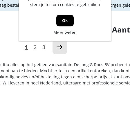
stem je toe om cookies te gebruiken
ag besteld, morgen geleverd
Vandaag besteld, morgen gel
Ok
Aant
Meer weten
1
2
3
ndt u alles op het gebied van sanitair. De Jong & Roos BV probeert
iment aan te bieden. Mocht er toch een artikel ontbreken, dan kunt
kkundig advies en/of bestelling tegen een scherpe prijs. U kunt on
. Wij leveren in heel Nederland, uiteraard met professionele serv