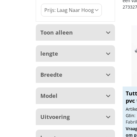
een va
273327
Toon alleen
lengte
Breedte
Tut
Model
pvc
Arti
Gtin:
Uitvoering
Fabri
Vraa
om pr